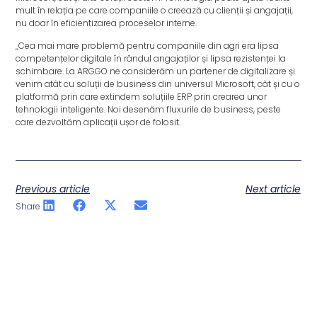
mult în relația pe care companiile o creează cu clienții și angajații,
nu doar în eficientizarea proceselor interne.
„Cea mai mare problemă pentru companiile din agri era lipsa
competențelor digitale în rândul angajaților și lipsa rezistenței la
schimbare. La ARGGO ne considerăm un partener de digitalizare și
venim atât cu soluții de business din universul Microsoft, cât și cu o
platformă prin care extindem soluțiile ERP prin crearea unor
tehnologii inteligente. Noi desenăm fluxurile de business, peste
care dezvoltăm aplicații ușor de folosit.
Previous article
Next article
Share