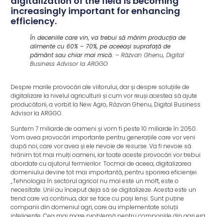
digitalization of the field is becoming
increasingly important for enhancing
efficiency.
În deceniile care vin, va trebui să mărim producția de
alimente cu 60% – 70%, pe aceeași suprafață de
pământ sau chiar mai mică.
– Răzvan Ghenu, Digital
Business Advisor la ARGGO
Despre marile provocări ale viitorului, dar și despre soluțiile de
digitalizare la nivelul agriculturii și cum vor reuși acestea să ajute
producătorii, a vorbit la New Agro, Răzvan Ghenu, Digital Business
Advisor la ARGGO.
Suntem 7 miliarde de oameni și vom fi peste 10 miliarde în 2050.
Vom avea provocări importante pentru generațiile care vor veni
după noi, care vor avea și ele nevoie de resurse. Va fi nevoie să
hrănim tot mai mulți oameni, iar toate aceste provocări vor trebui
abordate cu ajutorul fermierilor. Tocmai de aceea, digitalizarea
domeniului devine tot mai importantă, pentru sporirea eficienței.
„Tehnologia în sectorul agricol nu mai este un moft, este o
necesitate. Unii au început deja să se digitalizeze. Acesta este un
trend care va continua, dar se face cu pași lenși. Sunt puține
companii din domeniul agri, care au implementate soluții
inteligente. Cea mai mare problemă pentru companiile din agri era