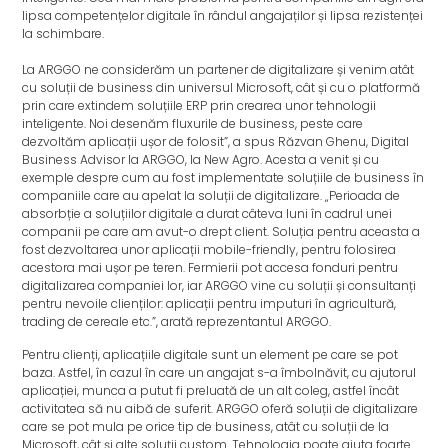
lipsa competențelor digitale în rândul angajaților și lipsa rezistenței
la schimbare.
La ARGGO ne considerăm un partener de digitalizare și venim atât
cu soluții de business din universul Microsoft, cât și cu o platformă
prin care extindem soluțiile ERP prin crearea unor tehnologii
inteligente. Noi desenăm fluxurile de business, peste care
dezvoltăm aplicații ușor de folosit”, a spus Răzvan Ghenu, Digital
Business Advisor la ARGGO, la New Agro. Acesta a venit și cu
exemple despre cum au fost implementate soluțiile de business în
companiile care au apelat la soluții de digitalizare. „Perioada de
absorbție a soluțiilor digitale a durat câteva luni în cadrul unei
companii pe care am avut-o drept client. Soluția pentru aceasta a
fost dezvoltarea unor aplicații mobile-friendly, pentru folosirea
acestora mai ușor pe teren. Fermierii pot accesa fonduri pentru
digitalizarea companiei lor, iar ARGGO vine cu soluții și consultanți
pentru nevoile clienților: aplicații pentru imputuri în agricultură,
trading de cereale etc.”, arată reprezentantul ARGGO.
Pentru clienți, aplicațiile digitale sunt un element pe care se pot
baza. Astfel, în cazul în care un angajat s-a îmbolnăvit, cu ajutorul
aplicației, munca a putut fi preluată de un alt coleg, astfel încât
activitatea să nu aibă de suferit. ARGGO oferă soluții de digitalizare
care se pot mula pe orice tip de business, atât cu soluții de la
Microsoft, cât și alte soluții custom. Tehnologia poate ajuta foarte