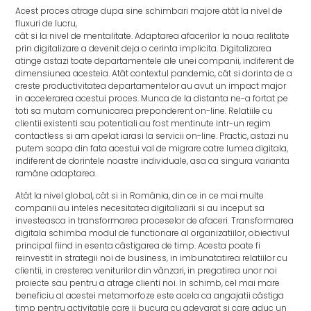
Acest proces atrage dupa sine schimbari majore atât la nivel de
fluxuri de lucru,
cât si la nivel de mentalitate. Adaptarea afacerilor la noua realitate
prin digitalizare a devenit deja o cerinta implicita. Digitalizarea
atinge astazi toate departamentele ale unei companii, indiferent de
dimensiunea acesteia. Atât contextul pandemic, cât si dorinta de a
creste productivitatea departamentelor au avut un impact major
in accelerarea acestui proces. Munca de la distanta ne-a fortat pe
toti sa mutam comunicarea preponderent on-line. Relatiile cu
clientii existenti sau potentiali au fost mentinute intr-un regim
contactless si am apelat iarasi la servicii on-line. Practic, astazi nu
putem scapa din fata acestui val de migrare catre lumea digitala,
indiferent de dorintele noastre individuale, asa ca singura varianta
ramâne adaptarea.
Atât la nivel global, cât si in România, din ce in ce mai multe
companii au inteles necesitatea digitalizarii si au inceput sa
investeasca in transformarea proceselor de afaceri. Transformarea
digitala schimba modul de functionare al organizatiilor, obiectivul
principal fiind in esenta câstigarea de timp. Acesta poate fi
reinvestit in strategii noi de business, in imbunatatirea relatiilor cu
clientii, in cresterea veniturilor din vânzari, in pregatirea unor noi
proiecte sau pentru a atrage clienti noi. In schimb, cel mai mare
beneficiu al acestei metamorfoze este acela ca angajatii câstiga
timp pentru activitatile care ii bucura cu adevarat si care aduc un