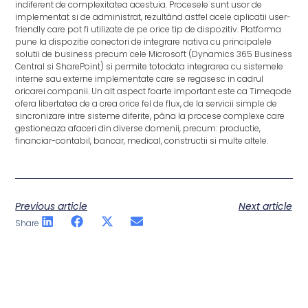
indiferent de complexitatea acestuia. Procesele sunt usor de
implementat si de administrat, rezultând astfel acele aplicatii user-
friendly care pot fi utilizate de pe orice tip de dispozitiv. Platforma
pune la dispozitie conectori de integrare nativa cu principalele
solutii de business precum cele Microsoft (Dynamics 365 Business
Central si SharePoint) si permite totodata integrarea cu sistemele
interne sau externe implementate care se regasesc in cadrul
oricarei companii. Un alt aspect foarte important este ca Timeqode
ofera libertatea de a crea orice fel de flux, de la servicii simple de
sincronizare intre sisteme diferite, pâna la procese complexe care
gestioneaza afaceri din diverse domenii, precum: productie,
financiar-contabil, bancar, medical, constructii si multe altele.
Previous article
Next article
Share