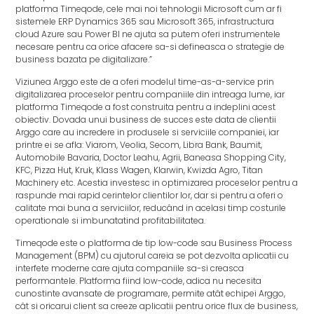
platforma Timeqode, cele mai noi tehnologii Microsoft cum ar fi
sistemele ERP Dynamics 365 sau Microsoft 365, infrastructura
cloud Azure sau Power BI ne ajuta sa putem oferi instrumentele
necesare pentru ca orice afacere sa-si defineasca o strategie de
business bazata pe digitalizare.”
Viziunea Arggo este de a oferi modelul time-as-a-service prin
digitalizarea proceselor pentru companiile din intreaga lume, iar
platforma Timeqode a fost construita pentru a indeplini acest
obiectiv. Dovada unui business de succes este data de clientii
Arggo care au incredere in produsele si serviciile companiei, iar
printre ei se afla: Viarom, Veolia, Secom, Libra Bank, Baumit,
Automobile Bavaria, Doctor Leahu, Agrii, Baneasa Shopping City,
KFC, Pizza Hut, Kruk, Klass Wagen, Klarwin, Kwizda Agro, Titan
Machinery etc. Acestia investesc in optimizarea proceselor pentru a
raspunde mai rapid cerintelor clientilor lor, dar si pentru a oferi o
calitate mai buna a serviciilor, reducând in acelasi timp costurile
operationale si imbunatatind profitabilitatea.
Timeqode este o platforma de tip low-code sau Business Process
Management (BPM) cu ajutorul careia se pot dezvolta aplicatii cu
interfete moderne care ajuta companiile sa-si creasca
performantele. Platforma fiind low-code, adica nu necesita
cunostinte avansate de programare, permite atât echipei Arggo,
cât si oricarui client sa creeze aplicatii pentru orice flux de business,