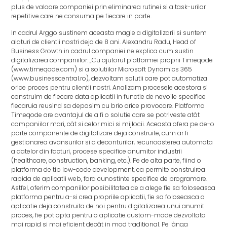
plus de valoare companiei prin eliminarea rutinei si a task-urilor
repetitive care ne consuma pe fiecare in parte.
In cadrul Arggo sustinem aceasta magie a digitalizarii si suntem
alaturi de clientii nostri deja de 8 ani. Alexandru Radu, Head of
Business Growth in cadrul companiei ne explica cum sustin
digitalizarea companiilor: „Cu ajutorul platformei proprii Timeqode
(www.timeqode.com) si a solutiilor Microsoft Dynamics 365
(www.businesscentral.ro), dezvoltam solutii care pot automatiza
orice proces pentru clientii nostri. Analizam procesele acestora si
construim de fiecare data aplicatii in functie de nevoile specifice
fiecaruia reusind sa depasim cu brio orice provocare. Platforma
Timeqode are avantajul de a fi o solutie care se potriveste atât
companiilor mari, cât si celor mici si mijlocii. Aceasta ofera pe de-o
parte componente de digitalizare deja construite, cum ar fi
gestionarea avansurilor si a deconturilor, recunoasterea automata
a datelor din facturi, procese specifice anumitor industrii
(healthcare, construction, banking, etc.). Pe de alta parte, fiind o
platforma de tip low-code development, ea permite construirea
rapida de aplicatii web, fara cunostinte specifice de programare.
Astfel, oferim companiilor posibilitatea de a alege fie sa foloseasca
platforma pentru a-si crea propriile aplicatii, fie sa foloseasca o
aplicatie deja construita de noi pentru digitalizarea unui anumit
proces, fie pot opta pentru o aplicatie custom-made dezvoltata
mai rapid si mai eficient decât in mod traditional. Pe lânga