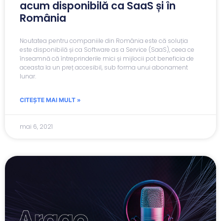
acum disponibilă ca SaaS și în
România
Noutatea pentru companiile din România este că soluția
este disponibilă și ca Software as a Service (SaaS), ceea ce
înseamnă că întreprinderile mici și mijlocii pot beneficia de
aceasta la un preț accesibil, sub forma unui abonament
lunar.
CITEȘTE MAI MULT »
mai 6, 2021