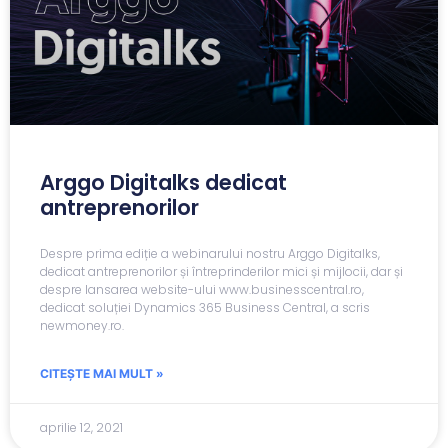
Arggo Digitalks dedicat
antreprenorilor
Despre prima ediție a webinarului nostru Arggo Digitalks,
dedicat antreprenorilor și întreprinderilor mici și mijlocii, dar și
despre lansarea website-ului www.businesscentral.ro,
dedicat soluției Dynamics 365 Business Central, a scris
newmoney.ro.
CITEȘTE MAI MULT »
aprilie 12, 2021