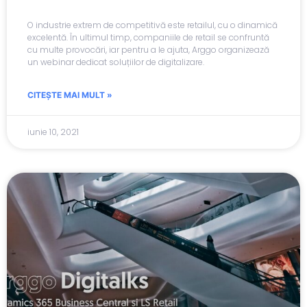
O industrie extrem de competitivă este retailul, cu o dinamică
excelentă. În ultimul timp, companiile de retail se confruntă
cu multe provocări, iar pentru a le ajuta, Arggo organizează
un webinar dedicat soluțiilor de digitalizare.
CITEȘTE MAI MULT »
iunie 10, 2021