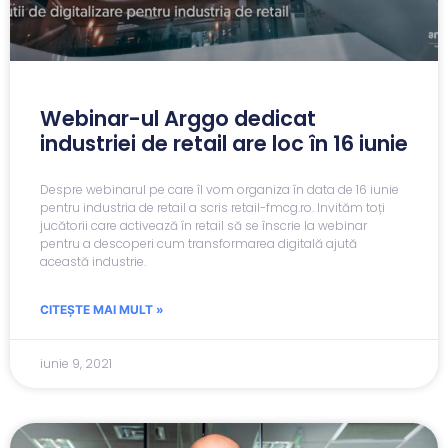
Webinar-ul Arggo dedicat
industriei de retail are loc în 16 iunie
Despre webinarul pe care îl vom organiza în data de 16 iunie
pentru industria de retail a scris retail-fmcg.ro. Invităm toți
jucătorii care activează în retail să se înscrie la webinar
pentru a descoperi cum transformarea digitală ajută
această industrie.
CITEȘTE MAI MULT »
iunie 9, 2021