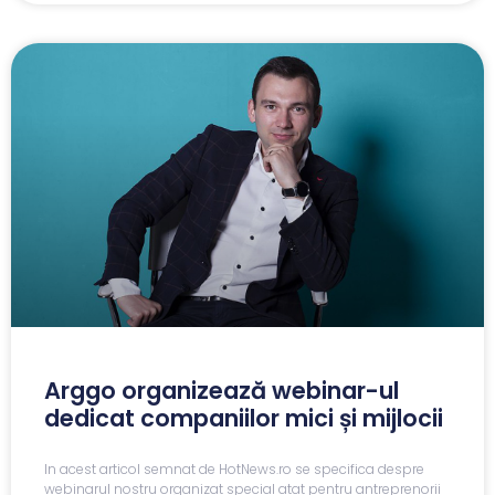
Arggo organizează webinar-ul
dedicat companiilor mici și mijlocii
In acest articol semnat de HotNews.ro se specifica despre
webinarul nostru organizat special atat pentru antreprenorii