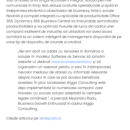
sub umbrela unui singur ecosistem integrat. Soluția permite
comunicare în timp real, reduce costurile operaționale și ajută la
îndeplinirea eficientă a obiectivelor de business, fiind o soluție
flexibilă și complet integrată cu aplicațiile de productivitate Office
365. Dynamics 365 Business Central va îmbunătăți semnificativ
productivitatea și va optimiza fluxurile de lucru din cadrul unei
companii indiferent de industrie, iar utilizatorii vor avea acces
constant la un sistem inteligent de management, disponibil de pe
orice tip de dispozitiv, de oriunde și oricând.
„Ne-am dorit ca odată cu lansarea în România a
soluției în modelul Software as Service, să lansăm
website-ul dedicat
www.businesscentral.ro
și să
organizăm un webinar pentru a veni în întâmpinarea
nevoilor mediului de afaceri cu informații relevante
despre modul în care se pot accesa beneficiile
acesteia. În plus localizarea Arggo Consulting este
deja implementată la numeroase companii care
folosesc cu succes soluția adaptată la cerințele
legale românești.”,
a precizat Alexandru Radu,
Business Growth Enthusiast în cadrul Arggo
Consulting.
Citește articolul pe
stirileprotv.ro