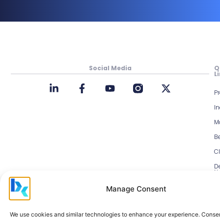
Social Media
Q
L
P
In
M
Be
Cl
D
N
M
Manage Consent
H
C
We use cookies and similar technologies to enhance your experience. Conse