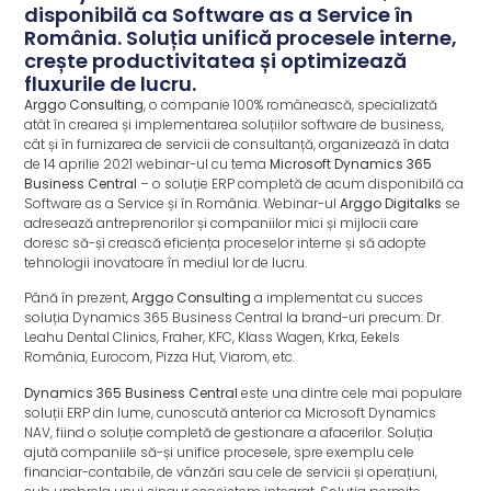
disponibilă ca Software as a Service în
România. Soluția unifică procesele interne,
crește productivitatea și optimizează
fluxurile de lucru.
Arggo Consulting
, o companie 100% românească, specializată
atât în crearea și implementarea soluțiilor software de business,
cât și în furnizarea de servicii de consultanță, organizează în data
de 14 aprilie 2021 webinar-ul cu tema
Microsoft Dynamics 365
Business Central
– o soluție ERP completă de acum disponibilă ca
Software as a Service și în România. Webinar-ul
Arggo Digitalks
se
adresează antreprenorilor și companiilor mici și mijlocii care
doresc să-și crească eficiența proceselor interne și să adopte
tehnologii inovatoare în mediul lor de lucru.
Până în prezent,
Arggo Consulting
a implementat cu succes
soluția Dynamics 365 Business Central la brand-uri precum: Dr.
Leahu Dental Clinics, Fraher, KFC, Klass Wagen, Krka, Eekels
România, Eurocom, Pizza Hut, Viarom, etc.
Dynamics 365 Business Central
este una dintre cele mai populare
soluții ERP din lume, cunoscută anterior ca Microsoft Dynamics
NAV, fiind o soluție completă de gestionare a afacerilor. Soluția
ajută companiile să-și unifice procesele, spre exemplu cele
financiar-contabile, de vânzări sau cele de servicii și operațiuni,