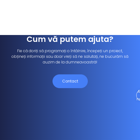
Cum vă putem ajuta?
Fie că doriți să programați o întâlnire, începeți un proiect,
obțineți informații sau doar vreți să ne salutați, ne bucurăm să
auzim de la dumneavoastră!
Contact
A
n