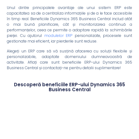
Unul dintre principalele avantaje ale unui sistem ERP este
capacitatea sa de a centraliza informațiile și de a le face accesibile
în timp real. Beneficiile Dynamics 365 Business Central includ atât
o mai bună planificare, cât și monitorizarea continuă a
performanțelor, ceea ce permite o adaptare rapidă la schimbările
pieței. Cu ajutorul
modulelor ERP
personalizate, procesele sunt
gestionate mai eficient, iar pierderile sunt reduse.
Alegeți un ERP care să vă susțină afacerea cu soluții flexibile și
personalizabile, adaptate domeniului dumneavoastră de
activitate. Aflați care sunt beneficiile ERP-ului Dynamics 365
Business Central și contactați-ne pentru detalii suplimentare!
Descoperă beneficiile ERP-ului Dynamics 365
Business Central