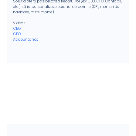
Soluția oferă posibilitatea fiecărui rol (ex: CEO, CFO, Contabil,
etc.) să își personalizeze ecranul de pornire (KPI, meniuri de
navigare, taste rapide).
Videos
CEO
CFO
Accountanat