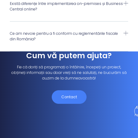
Există diferențe între implementarea on-premises și Business
Central online?
Ce am nevoie pentru a fi conform cu reglementările fiscale
din România?
Cum vă putem ajuta?
Fie că doriți să programați o întâlnire, începeți un proiect,
obțineți informații sau doar vreți să ne salutați, ne bucurăm să
auzim de la dumneavoastră!
Contact
A
n