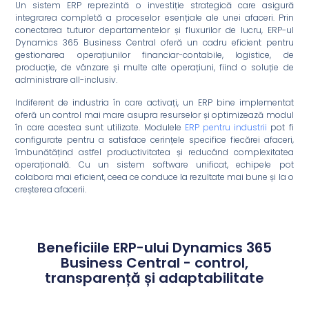
Un sistem ERP reprezintă o investiție strategică care asigură
integrarea completă a proceselor esențiale ale unei afaceri. Prin
conectarea tuturor departamentelor și fluxurilor de lucru, ERP-ul
Dynamics 365 Business Central oferă un cadru eficient pentru
gestionarea operațiunilor financiar-contabile, logistice, de
producție, de vânzare și multe alte operațiuni, fiind o soluție de
administrare all-inclusiv.
Indiferent de industria în care activați, un ERP bine implementat
oferă un control mai mare asupra resurselor și optimizează modul
în care acestea sunt utilizate. Modulele
ERP pentru industrii
pot fi
configurate pentru a satisface cerințele specifice fiecărei afaceri,
îmbunătățind astfel productivitatea și reducând complexitatea
operațională. Cu un sistem software unificat, echipele pot
colabora mai eficient, ceea ce conduce la rezultate mai bune și la o
creșterea afacerii.
Beneficiile ERP-ului Dynamics 365
Business Central - control,
transparență și adaptabilitate