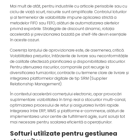
Mai mult de atât, pentru industriile cu articole perisabile sau cu
ciclu de viață scurt, riscurile sunt amplificate. Controlul loturilor
și al termenelor de valabilitate impune aplicarea strictă a
metodelor FIFO sau FEFO, alături de automatizarea alertelor
privind expirările. Strategiile de discount dinamic, rotația
accelerată și previzionarea bazată pe shelf-life devin esențiale
în aceste cazuri.
Coerența lanțului de aprovizionare este, de asemenea, critică.
Volatilitatea prețurilor, întârzierile de livrare sau neconformitățile
de calitate afectează planificarea și disponibilitatea stocurilor.
Pentru atenuarea riscurilor, companiile pot recurge la
diversificarea furnizorilor, contracte cu termene clare de livrare și
integrarea platformelor digitale de tip SRM (Supplier
Relationship Management).
În contextul accelerării comerțului electronic, apar provocări
suplimentare: vizibilitatea în timp real a stocurilor multi-canal,
optimizarea procesului de retur și asigurarea livrării rapide.
Integrarea între ERP, WMS și platforme e-commerce, alături de
implementarea unor centre de fulfillment agile, sunt soluții tot
mai necesare pentru scalarea eficientă a operațiunilor.
Softuri utilizate pentru gestiunea