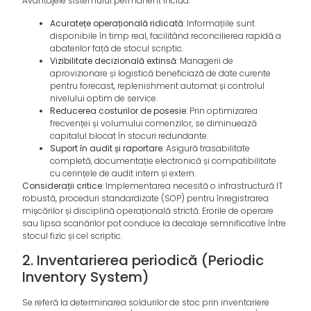
Avantajele sistemului permanent includ:
Acuratețe operațională ridicată
: Informațiile sunt
disponibile în timp real, facilitând reconcilierea rapidă a
abaterilor față de stocul scriptic.
Vizibilitate decizională extinsă
: Managerii de
aprovizionare și logistică beneficiază de date curente
pentru forecast, replenishment automat și controlul
nivelului optim de service.
Reducerea costurilor de posesie
: Prin optimizarea
frecvenței și volumului comenzilor, se diminuează
capitalul blocat în stocuri redundante.
Suport în audit și raportare
: Asigură trasabilitate
completă, documentație electronică și compatibilitate
cu cerințele de audit intern și extern.
Considerații critice
: Implementarea necesită o infrastructură IT
robustă, proceduri standardizate (SOP) pentru înregistrarea
mișcărilor și disciplină operațională strictă. Erorile de operare
sau lipsa scanărilor pot conduce la decalaje semnificative între
stocul fizic și cel scriptic.
2. Inventarierea periodică (Periodic
Inventory System)
Se referă la determinarea soldurilor de stoc prin inventariere