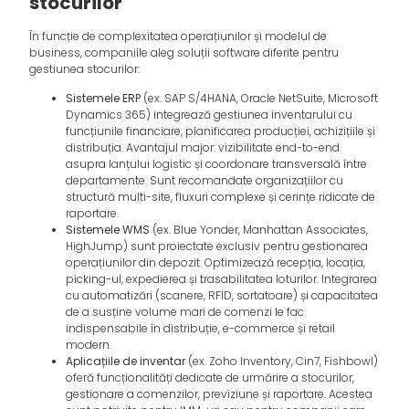
stocurilor
În funcție de complexitatea operațiunilor și modelul de
business, companiile aleg soluții software diferite pentru
gestiunea stocurilor:
Sistemele ERP
(ex. SAP S/4HANA, Oracle NetSuite, Microsoft
Dynamics 365) integrează gestiunea inventarului cu
funcțiunile financiare, planificarea producției, achizițiile și
distribuția. Avantajul major: vizibilitate end-to-end
asupra lanțului logistic și coordonare transversală între
departamente. Sunt recomandate organizațiilor cu
structură multi-site, fluxuri complexe și cerințe ridicate de
raportare.
Sistemele WMS
(ex. Blue Yonder, Manhattan Associates,
HighJump) sunt proiectate exclusiv pentru gestionarea
operațiunilor din depozit. Optimizează recepția, locația,
picking-ul, expedierea și trasabilitatea loturilor. Integrarea
cu automatizări (scanere, RFID, sortatoare) și capacitatea
de a susține volume mari de comenzi le fac
indispensabile în distribuție, e-commerce și retail
modern.
Aplicațiile de inventar
(ex. Zoho Inventory, Cin7, Fishbowl)
oferă funcționalități dedicate de urmărire a stocurilor,
gestionare a comenzilor, previziune și raportare. Acestea