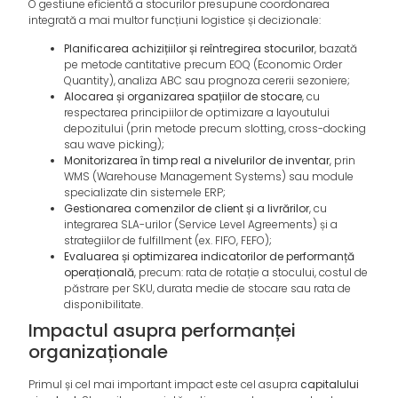
O gestiune eficientă a stocurilor presupune coordonarea
integrată a mai multor funcțiuni logistice și decizionale:
Planificarea achizițiilor și reîntregirea stocurilor
, bazată
pe metode cantitative precum EOQ (Economic Order
Quantity), analiza ABC sau prognoza cererii sezoniere;
Alocarea și organizarea spațiilor de stocare
, cu
respectarea principiilor de optimizare a layoutului
depozitului (prin metode precum slotting, cross-docking
sau wave picking);
Monitorizarea în timp real a nivelurilor de inventar
, prin
WMS (Warehouse Management Systems) sau module
specializate din sistemele ERP;
Gestionarea comenzilor de client și a livrărilor
, cu
integrarea SLA-urilor (Service Level Agreements) și a
strategiilor de fulfillment (ex. FIFO, FEFO);
Evaluarea și optimizarea indicatorilor de performanță
operațională
, precum: rata de rotație a stocului, costul de
păstrare per SKU, durata medie de stocare sau rata de
disponibilitate.
Impactul asupra performanței
organizaționale
Primul și cel mai important impact este cel asupra
capitalului