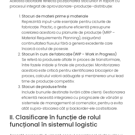
Această abordare reflectă poziționarea stocurilor în raport cu
procesul integrat de aprovizionare–producție–distribuție:
Stocuri de materii prime și materiale
Reprezintă input-urile esențiale pentru ciclurile de
fabricație. Practic, o gestiune eficientă presupune
corelarea acestora cu planurile de producție (MRP –
Material Requirements Planning), asigurând
continuitatea fluxului fără a genera excedente care
încarcă costul de posesie.
Stocuri în curs de fabricație (WIP – Work in Progress)
Se referă la produsele aflate în proces de transformare,
între fazele inițiale și finale ale producției. Monitorizarea
acestora este critică pentru identificarea blocajelor de
proces, calculul valorii adăugate și menținerea unui lead
time de producție competitiv.
Stocuri de produse finite
Include bunurile destinate livrării către clienți. Gestionarea
eficientă necesită integrarea cu prognozele de vânzări și
sistemele de management al comenzilor, pentru a evita
atât supra-stocarea cât și backorder-ele costisitoare.
II. Clasificare în funcție de rolul
funcțional în sistemul logistic