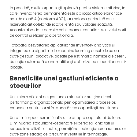
În practică, multe organizații optează pentru sisteme hibride, în
care inventarierea permanentă este aplicată articolelor critice
sau de clasă A (conform ABC), iar metoda periodică este
rezervată articolelor de rotație lentă sau valoare scăzută.
Această abordare permite echilibrarea costurilor cu nivelul dorit
de control și eficiență operațională.
Totodată, dezvoltarea aplicațiilor de inventory analytics și
integrarea cu algoritmi de machine learning deschide calea
către gestiuni proactive, bazate pe estimări dinamice ale cererii,
detecția automată a anomaliilor și optimizarea stocurilor multi-
locație.
Beneficiile unei gestiuni eficiente a
stocurilor
Un sistem eficient de gestiune a stocurilor susține direct
performanța organizațională prin optimizarea proceselor,
reducerea costurilor și îmbunătățirea capacității decizionale.
Un prim impact semnificativ este asupra capitalului de lucru.
Diminuarea stocurilor excedentare eliberează lichidități și
reduce imobilizările inutile, permițând redirecționarea resurselor
către zone strategice precum investițiile în tehnologie,