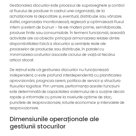
Gestionarea stocurilor este procesul de supraveghere și control
al fluxului de produse în cadrul unei organizații, de la
achiziționare la depozitare și, eventual, distribuție sau vânzare.
Astfel, organizația monitorizează, reglează și optimizează fluxul
intern și extern de bunuri – fie ele materii prime, semifabricate,
produse finite sau consumabile. În termeni funcționali, această
activitate are ca obiectiv principal armonizarea relației dintre
disponibilitatea fizică a stocurilor și cerințele reale ale
proceselor de producție sau distribuție, în paralel cu
minimizarea costurilor asociate ciclului de viață al fiecărui
articol stocat.
De reținut este că gestiunea stocurilor nu funcționează
independent, ci este profund interdependentă cu planificarea
aprovizionării, prognoza cererii, politica de servicii și structura
fluxurilor logistice. Prin urmare, performanța acestei funcțiuni
este determinată de capacitatea sistemului de a susține decizii
rapide și informate cu privire la nivelurile optime de stoc,
punctele de reaprovizionare, loturile economice și intervalele de
reaprovizionare.
Dimensiunile operaționale ale
gestiunii stocurilor