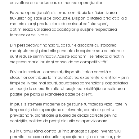
dezvoltare de produs sau extinderea operațiunilor.
Pe zona operațională, sistemul contribuie la eficientizarea
fluxurilor logistice și de producție. Disponibilitatea predictibilă a
materialelor și produselor reduce riscul de întreruperi,
optimizează utilizarea capacităților și susține respectarea
termenelor de livrare.
Din perspectivă financiară, costurile asociate cu stocarea,
manipularea și pierderile generate de expirare sau deteriorare
sunt reduse semnificativ. Aceste economii se reflectă direct în
creșterea marjei brute și consolidarea competitivității.
Privitor la sectorul comercial, disponibilitatea corectă a
stocurilor contribuie la îmbunătățirea experienței clienților – prin
timpi de livrare mai scurți, acuratețea comenzilor și capacitatea
de reacție la cerere. Rezultatul: creșterea loialității, consolidarea
poziției pe piață și extinderea bazei de clienți.
În plus, sistemele moderne de gestiune furnizează vizibilitate în
timp real și date operaționale relevante, esențiale pentru
previzionare, planificare și luarea de decizii corecte privind
achizițiile, politica de preț și ciclurile de aprovizionare.
Nu în ultimul rând, controlul îmbunătățit asupra inventarului
permite reducerea riscurilor operaționale și a pierderilor, prin