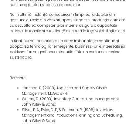
susține agilitatea și precizia proceselor.
Nu în ultimă instanță, conectarea în timp real a datelor din
gestiune cu cele din vânzări, aprovizionare și producție, corelată
cu dezvoltarea competențelor interne, asigură o capacitate
extinsă de reacție și o reziliență crescută în fața volatilității pieței.
În final, numai prin orientarea către îmbunătățire continuă și
adoptarea tehnologiilor emergente, business-urile interesate își
pot transforma gestiunea stocurilor într-un vector de creștere
sustenabilă.
Referințe:
Jonsson, P. (2008). Logistics and Supply Chain
Management. McGraw-Hill;
Waters, D. (2003). Inventory Control and Management.
John Wiley & Sons;
Silver, E. A., Pyke, D. F., & Peterson, R. (1998). Inventory
Management and Production Planning and Scheduling.
John Wiley & Sons.