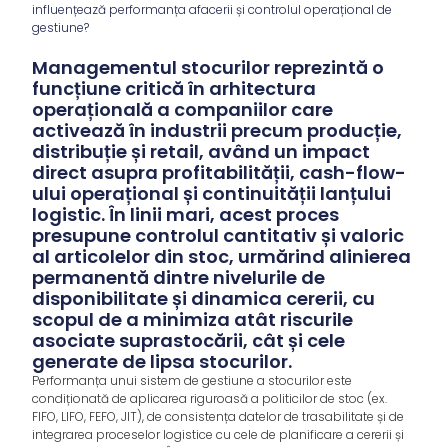
influențează performanța afacerii și controlul operațional de
gestiune?
Managementul stocurilor reprezintă o
funcțiune critică în arhitectura
operațională a companiilor care
activează în industrii precum producție,
distribuție și retail, având un impact
direct asupra profitabilității, cash-flow-
ului operațional și continuității lanțului
logistic. În linii mari, acest proces
presupune controlul cantitativ și valoric
al articolelor din stoc, urmărind alinierea
permanentă dintre nivelurile de
disponibilitate și dinamica cererii, cu
scopul de a minimiza atât riscurile
asociate suprastocării, cât și cele
generate de lipsa stocurilor.
Performanța unui sistem de gestiune a stocurilor este
condiționată de aplicarea riguroasă a politicilor de stoc (ex.
FIFO, LIFO, FEFO, JIT), de consistența datelor de trasabilitate și de
integrarea proceselor logistice cu cele de planificare a cererii și