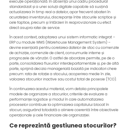
execuție operațională. În absența unui cadru procedural
standardizat și a unei soluții digitale capabile să susțină
actualizarea în timp real a datelor, apar frecvent abateri în
acuratețea inventarului, discrepanțe între stocurile scriptice și
cele faptice, precum și întârzieri în reaprovizionare cu efect
direct asupra ratei de service.
În acest context, adoptarea unui sistem informatic integrat –
ERP cu module WMS (Warehouse Management System) –
devine esențială pentru corelarea datelor de stoc cu comenzile
de achiziție, comenzile de client, consumurile interne și
prognozele de vânzări. O astfel de abordare permite, pe de o
parte, consolidarea fluxurilor interdepartamentale și, pe de altă
parte, sprijină decizia managerială bazată pe indicatori cheie
precum: rata de rotație a stocului, acoperirea medie în zile,
valoarea stocurilor inactive sau costul total de posesie (TCO).
În continuarea acestui material, vom detalia principalele
modele de organizare a stocurilor, criteriile de evaluare a
performanței logistice și modul în care automatizarea
proceselor contribuie la optimizarea capitalului blocat în
stocuri, asigurând totodată o aliniere coerentă între obiectivele
operaționale și cele financiare ale organizației.
Ce reprezintă gestiunea stocurilor?