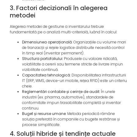
3. Factori decizionali în alegerea
metodei
Alegerea metodei de gestiune a inventarului trebuie
fundamentată pe o analiză multi-criterială, luând în calcul:
Dimensiunea operațională
: Organizațiile cu volume mari
de tranzacții și rețele logistice distribuite necesită control
în timp real (inventar permanent).
Structura portofoliului
: Produsele cu valoare ridicată,
volatilitate a cererii sau termene stricte de livrare impun
vizibilitate continuă.
Capacitatea tehnologică
: Disponibilitatea infrastructurii
IT (ERP, WMS, device-uri mobile, rețea RFID) este un criteriu
cheie.
Reglementări contabile și cerințe de audit
: În unele
industrii (ex. pharma, automotive), standardele de
conformitate impun trasabilitate completă și inventar
continuu.
Buget și resurse umane
: Metoda periodică rămâne
soluția preferată în companiile cu bugete restrânse și
procese simplificate.
4. Soluții hibride și tendințe actuale