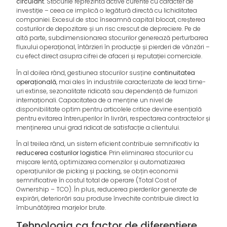
circulant
. Stocurile reprezintă active curente cu caracter de
investiție – ceea ce implică o legătură directă cu lichiditatea
companiei. Excesul de stoc înseamnă capital blocat, creșterea
costurilor de depozitare și un risc crescut de depreciere. Pe de
altă parte, subdimensionarea stocurilor generează perturbarea
fluxului operațional, întârzieri în producție și pierderi de vânzări –
cu efect direct asupra cifrei de afaceri și reputației comerciale.
În al doilea rând, gestiunea stocurilor susține
continuitatea
operațională
, mai ales în industriile caracterizate de lead time-
uri extinse, sezonalitate ridicată sau dependență de furnizori
internaționali. Capacitatea de a menține un nivel de
disponibilitate optim pentru articolele critice devine esențială
pentru evitarea întreruperilor în livrări, respectarea contractelor și
menținerea unui grad ridicat de satisfacție a clientului.
În al treilea rând, un sistem eficient contribuie semnificativ la
reducerea costurilor logistice
. Prin eliminarea stocurilor cu
mișcare lentă, optimizarea comenzilor și automatizarea
operațiunilor de picking și packing, se obțin economii
semnificative în costul total de operare (Total Cost of
Ownership – TCO). În plus, reducerea pierderilor generate de
expirări, deteriorări sau produse învechite contribuie direct la
îmbunătățirea marjelor brute.
Tehnologia ca factor de diferențiere