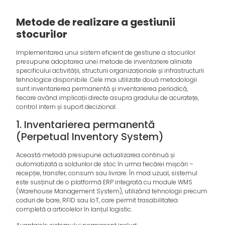
Metode de realizare a gestiunii
stocurilor
Implementarea unui sistem eficient de gestiune a stocurilor
presupune adoptarea unei metode de inventariere aliniate
specificului activității, structurii organizaționale și infrastructurii
tehnologice disponibile. Cele mai utilizate două metodologii
sunt inventarierea permanentă și inventarierea periodică,
fiecare având implicații directe asupra gradului de acuratețe,
control intern și suport decizional.
1. Inventarierea permanentă
(Perpetual Inventory System)
Această metodă presupune actualizarea continuă și
automatizată a soldurilor de stoc în urma fiecărei mișcări –
recepție, transfer, consum sau livrare. În mod uzual, sistemul
este susținut de o platformă ERP integrată cu module WMS
(Warehouse Management System), utilizând tehnologii precum
coduri de bare, RFID sau IoT, care permit trasabilitatea
completă a articolelor în lanțul logistic.