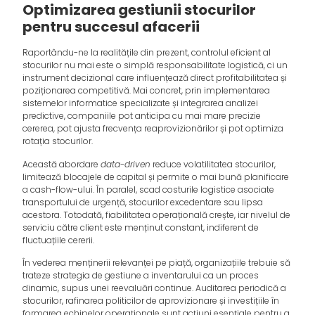
Optimizarea gestiunii stocurilor
pentru succesul afacerii
Raportându-ne la realitățile din prezent, controlul eficient al
stocurilor nu mai este o simplă responsabilitate logistică, ci un
instrument decizional care influențează direct profitabilitatea și
poziționarea competitivă. Mai concret, prin implementarea
sistemelor informatice specializate și integrarea analizei
predictive, companiile pot anticipa cu mai mare precizie
cererea, pot ajusta frecvența reaprovizionărilor și pot optimiza
rotația stocurilor.
Această abordare
data-driven
reduce volatilitatea stocurilor,
limitează blocajele de capital și permite o mai bună planificare
a cash-flow-ului. În paralel, scad costurile logistice asociate
transportului de urgență, stocurilor excedentare sau lipsa
acestora. Totodată, fiabilitatea operațională crește, iar nivelul de
serviciu către client este menținut constant, indiferent de
fluctuațiile cererii.
În vederea menținerii relevanței pe piață, organizațiile trebuie să
trateze strategia de gestiune a inventarului ca un proces
dinamic, supus unei reevaluări continue. Auditarea periodică a
stocurilor, rafinarea politicilor de aprovizionare și investițiile în
formarea echipelor operaționale sunt acțiuni esențiale pentru a