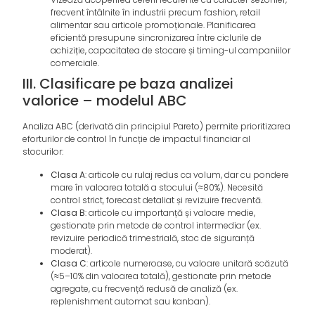
frecvent întâlnite în industrii precum fashion, retail
alimentar sau articole promoționale. Planificarea
eficientă presupune sincronizarea între ciclurile de
achiziție, capacitatea de stocare și timing-ul campaniilor
comerciale.
III. Clasificare pe baza analizei
valorice – modelul ABC
Analiza ABC (derivată din principiul Pareto) permite prioritizarea
eforturilor de control în funcție de impactul financiar al
stocurilor:
Clasa A
: articole cu rulaj redus ca volum, dar cu pondere
mare în valoarea totală a stocului (≈80%). Necesită
control strict, forecast detaliat și revizuire frecventă.
Clasa B
: articole cu importanță și valoare medie,
gestionate prin metode de control intermediar (ex.
revizuire periodică trimestrială, stoc de siguranță
moderat).
Clasa C
: articole numeroase, cu valoare unitară scăzută
(≈5–10% din valoarea totală), gestionate prin metode
agregate, cu frecvență redusă de analiză (ex.
replenishment automat sau kanban).