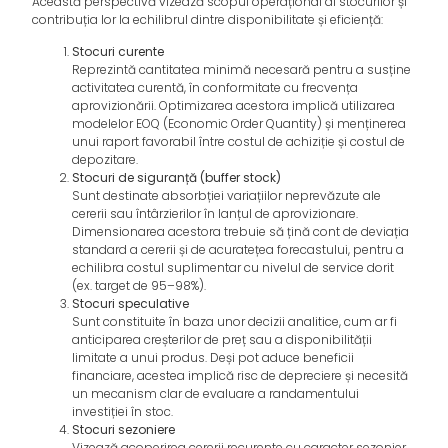
Această perspectivă vizează scopul operațional al stocurilor și
contribuția lor la echilibrul dintre disponibilitate și eficiență:
Stocuri curente
Reprezintă cantitatea minimă necesară pentru a susține
activitatea curentă, în conformitate cu frecvența
aprovizionării. Optimizarea acestora implică utilizarea
modelelor EOQ (Economic Order Quantity) și menținerea
unui raport favorabil între costul de achiziție și costul de
depozitare.
Stocuri de siguranță (buffer stock)
Sunt destinate absorbției variațiilor neprevăzute ale
cererii sau întârzierilor în lanțul de aprovizionare.
Dimensionarea acestora trebuie să țină cont de deviația
standard a cererii și de acuratețea forecastului, pentru a
echilibra costul suplimentar cu nivelul de service dorit
(ex. target de 95–98%).
Stocuri speculative
Sunt constituite în baza unor decizii analitice, cum ar fi
anticiparea creșterilor de preț sau a disponibilității
limitate a unui produs. Deși pot aduce beneficii
financiare, acestea implică risc de depreciere și necesită
un mecanism clar de evaluare a randamentului
investiției în stoc.
Stocuri sezoniere
Vizează acoperirea cererii recurente cu caracter sezonier,