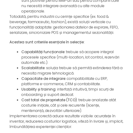
sunt potrivite pentru IMM-uri sau pentru companii care
nu necesită integrare avansată cu alte module
operaționale.
Totodată, pentru industrii cu cerințe specifice (ex. food &
beverage, farmaceutic, fashion), există soluții verticale cu
funcționalități adaptate: gestionarea datelor de expirare, FEFO,
serializare, sincronizare POS și managementul sezonalității.
Acestea sunt criteriile esențiale în selecție:
Capabilități funcționale
: trebuie să acopere integral
procesele specifice (multi-location, lot control, rezervări
automate etc.).
Scalabilitate
: soluția trebuie să permită extinderea fără a
necesita migrare tehnologică.
Capacitate de integrare
: compatibilitate cu ERP,
platforme e-commerce, CRM și contabilitate.
Usability și training
: interfață intuitivă, timpi scurți de
onboarding și suport dedicat.
Cost total de proprietate (TCO)
: trebuie analizate atât
costurile inițiale, cât și cele recurente (licențe,
mentenanță, dezvoltări ulterioare).
Implementarea corectă aduce rezultate vizibile: acuratețe în
inventar, reducerea costurilor logistice, viteză în livrare și, implicit,
îmbunătățirea experienței clienților.