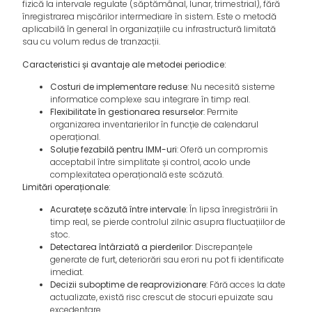
fizică la intervale regulate (săptămânal, lunar, trimestrial), fără
înregistrarea mișcărilor intermediare în sistem. Este o metodă
aplicabilă în general în organizațiile cu infrastructură limitată
sau cu volum redus de tranzacții.
Caracteristici și avantaje ale metodei periodice:
Costuri de implementare reduse
: Nu necesită sisteme
informatice complexe sau integrare în timp real.
Flexibilitate în gestionarea resurselor
: Permite
organizarea inventarierilor în funcție de calendarul
operațional.
Soluție fezabilă pentru IMM-uri
: Oferă un compromis
acceptabil între simplitate și control, acolo unde
complexitatea operațională este scăzută.
Limitări operaționale:
Acuratețe scăzută între intervale
: În lipsa înregistrării în
timp real, se pierde controlul zilnic asupra fluctuațiilor de
stoc.
Detectarea întârziată a pierderilor
: Discrepanțele
generate de furt, deteriorări sau erori nu pot fi identificate
imediat.
Decizii suboptime de reaprovizionare
: Fără acces la date
actualizate, există risc crescut de stocuri epuizate sau
excedentare.