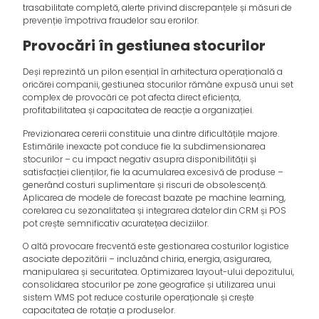
trasabilitate completă, alerte privind discrepanțele și măsuri de
prevenție împotriva fraudelor sau erorilor.
Provocări în gestiunea stocurilor
Deși reprezintă un pilon esențial în arhitectura operațională a
oricărei companii, gestiunea stocurilor rămâne expusă unui set
complex de provocări ce pot afecta direct eficiența,
profitabilitatea și capacitatea de reacție a organizației.
Previzionarea cererii constituie una dintre dificultățile majore.
Estimările inexacte pot conduce fie la subdimensionarea
stocurilor – cu impact negativ asupra disponibilității și
satisfacției clienților, fie la acumularea excesivă de produse –
generând costuri suplimentare și riscuri de obsolescență.
Aplicarea de modele de forecast bazate pe machine learning,
corelarea cu sezonalitatea și integrarea datelor din CRM și POS
pot crește semnificativ acuratețea deciziilor.
O altă provocare frecventă este gestionarea costurilor logistice
asociate depozitării – incluzând chiria, energia, asigurarea,
manipularea și securitatea. Optimizarea layout-ului depozitului,
consolidarea stocurilor pe zone geografice și utilizarea unui
sistem WMS pot reduce costurile operaționale și crește
capacitatea de rotație a produselor.