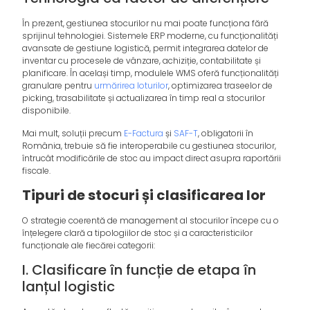
În prezent, gestiunea stocurilor nu mai poate funcționa fără
sprijinul tehnologiei. Sistemele ERP moderne, cu funcționalități
avansate de gestiune logistică, permit integrarea datelor de
inventar cu procesele de vânzare, achiziție, contabilitate și
planificare. În același timp, modulele WMS oferă funcționalități
granulare pentru
urmărirea loturilor
, optimizarea traseelor de
picking, trasabilitate și actualizarea în timp real a stocurilor
disponibile.
Mai mult, soluții precum
E-Factura
și
SAF-T
, obligatorii în
România, trebuie să fie interoperabile cu gestiunea stocurilor,
întrucât modificările de stoc au impact direct asupra raportării
fiscale.
Tipuri de stocuri și clasificarea lor
O strategie coerentă de management al stocurilor începe cu o
înțelegere clară a tipologiilor de stoc și a caracteristicilor
funcționale ale fiecărei categorii:
I. Clasificare în funcție de etapa în
lanțul logistic