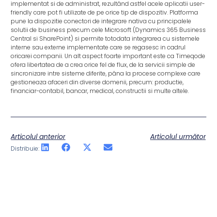
implementat si de administrat, rezultând astfel acele aplicatii user-
friendly care pot fi utilizate de pe orice tip de dispozitiv. Platforma
pune la dispozitie conectori de integrare nativa cu principalele
solutii de business precum cele Microsoft (Dynamics 365 Business
Central si SharePoint) si permite totodata integrarea cu sistemele
interne sau externe implementate care se regasesc in cadrul
oricarei companii. Un alt aspect foarte important este ca Timeqode
ofera libertatea de a crea orice fel de flux, de la servicii simple de
sincronizare intre sisteme diferite, pâna la procese complexe care
gestioneaza afaceri din diverse domenii, precum: productie,
financiar-contabil, bancar, medical, constructii si multe altele.
Articolul anterior
Articolul următor
Distribuie: