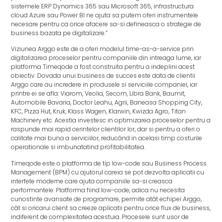
sistemele ERP Dynamics 365 sau Microsoft 365, infrastructura
cloud Azure sau Power BI ne ajuta sa putem oferi instrumentele
necesare pentru ca orice afacere sa-si defineasca o strategie de
business bazata pe digitalizare.”
Viziunea Arggo este de a oferi modelul time-as-a-service prin
digitalizarea proceselor pentru companiile din intreaga lume, iar
platforma Timeqode a fost construita pentru a indeplini acest
obiectiv. Dovada unui business de succes este data de clientii
Arggo care au incredere in produsele si serviciile companiei, iar
printre ei se afla: Viarom, Veolia, Secom, Libra Bank, Baumit,
Automobile Bavaria, Doctor Leahu, Agrii, Baneasa Shopping City,
KFC, Pizza Hut, Kruk, Klass Wagen, Klarwin, Kwizda Agro, Titan
Machinery etc. Acestia investesc in optimizarea proceselor pentru a
raspunde mai rapid cerintelor clientilor lor, dar si pentru a oferi o
calitate mai buna a serviciilor, reducând in acelasi timp costurile
operationale si imbunatatind profitabilitatea.
Timeqode este o platforma de tip low-code sau Business Process
Management (BPM) cu ajutorul careia se pot dezvolta aplicatii cu
interfete moderne care ajuta companiile sa-si creasca
performantele. Platforma fiind low-code, adica nu necesita
cunostinte avansate de programare, permite atât echipei Arggo,
cât si oricarui client sa creeze aplicatii pentru orice flux de business,
indiferent de complexitatea acestuia. Procesele sunt usor de