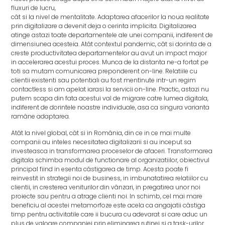
fluxuri de lucru,
cât si la nivel de mentalitate. Adaptarea afacerilor la noua realitate
prin digitalizare a devenit deja o cerinta implicita. Digitalizarea
atinge astazi toate departamentele ale unei companii, indiferent de
dimensiunea acesteia. Atât contextul pandemic, cât si dorinta de a
creste productivitatea departamentelor au avut un impact major
in accelerarea acestui proces. Munca de la distanta ne-a fortat pe
toti sa mutam comunicarea preponderent on-line. Relatiile cu
clientii existenti sau potentiali au fost mentinute intr-un regim
contactless si am apelat iarasi la servicii on-line. Practic, astazi nu
putem scapa din fata acestui val de migrare catre lumea digitala,
indiferent de dorintele noastre individuale, asa ca singura varianta
ramâne adaptarea.
Atât la nivel global, cât si in România, din ce in ce mai multe
companii au inteles necesitatea digitalizarii si au inceput sa
investeasca in transformarea proceselor de afaceri. Transformarea
digitala schimba modul de functionare al organizatiilor, obiectivul
principal fiind in esenta câstigarea de timp. Acesta poate fi
reinvestit in strategii noi de business, in imbunatatirea relatiilor cu
clientii, in cresterea veniturilor din vânzari, in pregatirea unor noi
proiecte sau pentru a atrage clienti noi. In schimb, cel mai mare
beneficiu al acestei metamorfoze este acela ca angajatii câstiga
timp pentru activitatile care ii bucura cu adevarat si care aduc un
plus de valoare companiei prin eliminarea rutinei si a task-urilor