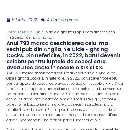
9 iunie, 2022
Articol de presa
Home
>>
Media Hub
>>
Magia digitalizării spulberă afaceri vechi
însă deschide noi orizonturi
Anul 793 marca deschiderea celui mai
vechi pub din Anglia, Ye Olde Fighting
Cocks. Din nefericire, în 2022, barul devenit
celebru pentru luptele de cocoși care
aveau loc acolo în secolele XIX și XX.
Anul 793 marca deschiderea celui mai vechi pub din Anglia, Ye
Olde Fighting Cocks. Din nefericire, in 2022, barul devenit celebru
pentru luptele de cocosi care aveau loc acolo in secolele XIX si XX, a
trebuit sa-si traga obloanele si sa declare inchiderea business-ului
pe termen nedeterminat, dupa 1229 de ani de activitate. Contextul
actual ne arata inca o data ca nimic nu mai este sigur, ca acele
poteci bine batatorite nu mai ofera aceleasi rezultate, singura
solutie fiind adaptarea. Primul pas in aceasta directie este de a
accepta situatia si de a contura o strategie de adaptare, indiferent
daca fundamentele unei afaceri par a fi indestructibile.
Acest proces atrage dupa sine schimbari majore atât la nivel de