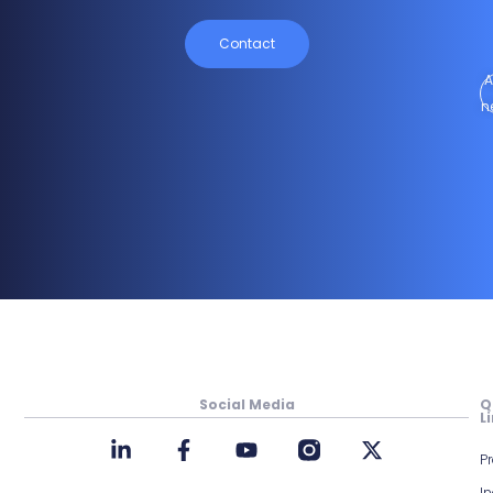
Contact
A
n
Social Media
Q
L
P
In