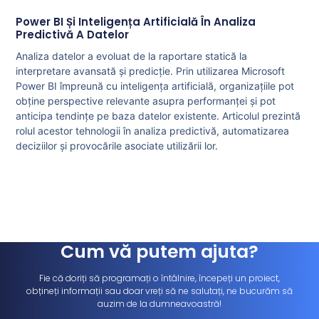
Power BI Și Inteligența Artificială În Analiza
Predictivă A Datelor
Analiza datelor a evoluat de la raportare statică la
interpretare avansată și predicție. Prin utilizarea Microsoft
Power BI împreună cu inteligența artificială, organizațiile pot
obține perspective relevante asupra performanței și pot
anticipa tendințe pe baza datelor existente. Articolul prezintă
rolul acestor tehnologii în analiza predictivă, automatizarea
deciziilor și provocările asociate utilizării lor.
Cum vă putem ajuta?
Fie că doriți să programați o întâlnire, începeți un proiect,
obțineți informații sau doar vreți să ne salutați, ne bucurăm să
auzim de la dumneavoastră!