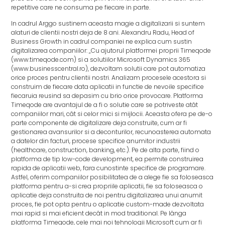
repetitive care ne consuma pe fiecare in parte.
In cadrul Arggo sustinem aceasta magie a digitalizarii si suntem
alaturi de clientii nostri deja de 8 ani. Alexandru Radu, Head of
Business Growth in cadrul companiei ne explica cum sustin
digitalizarea companiilor: „Cu ajutorul platformei proprii Timeqode
(www.timeqode.com) si a solutiilor Microsoft Dynamics 365
(www.businesscentral.ro), dezvoltam solutii care pot automatiza
orice proces pentru clientii nostri. Analizam procesele acestora si
construim de fiecare data aplicatii in functie de nevoile specifice
fiecaruia reusind sa depasim cu brio orice provocare. Platforma
Timeqode are avantajul de a fi o solutie care se potriveste atât
companiilor mari, cât si celor mici si mijlocii. Aceasta ofera pe de-o
parte componente de digitalizare deja construite, cum ar fi
gestionarea avansurilor si a deconturilor, recunoasterea automata
a datelor din facturi, procese specifice anumitor industrii
(healthcare, construction, banking, etc.). Pe de alta parte, fiind o
platforma de tip low-code development, ea permite construirea
rapida de aplicatii web, fara cunostinte specifice de programare.
Astfel, oferim companiilor posibilitatea de a alege fie sa foloseasca
platforma pentru a-si crea propriile aplicatii, fie sa foloseasca o
aplicatie deja construita de noi pentru digitalizarea unui anumit
proces, fie pot opta pentru o aplicatie custom-made dezvoltata
mai rapid si mai eficient decât in mod traditional. Pe lânga
platforma Timeqode, cele mai noi tehnologii Microsoft cum ar fi