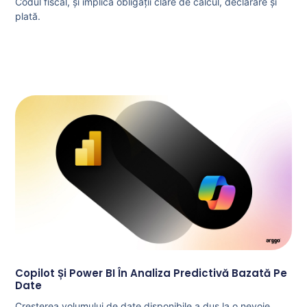
Codul fiscal, și implică obligații clare de calcul, declarare și
plată.
Copilot Și Power BI În Analiza Predictivă Bazată Pe
Date
Creșterea volumului de date disponibile a dus la o nevoie