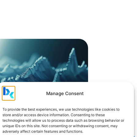
Manage Consent
wer BI And Artificial
To provide the best experiences, we use technologies like cookies to
telligence In Predictive Data
store and/or access device information. Consenting to these
alysis
technologies will allow us to process data such as browsing behavior or
unique IDs on this site. Not consenting or withdrawing consent, may
 analysis has evolved from static reporting
adversely affect certain features and functions.
dvanced interpretation and prediction. By