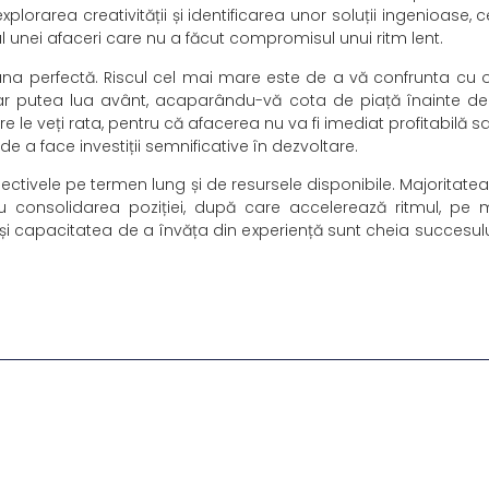
plorarea creativității și identificarea unor soluții ingenioase, 
l unei afaceri care nu a făcut compromisul unui ritm lent.
 una perfectă. Riscul cel mai mare este de a vă confrunta cu 
ar putea lua avânt, acaparându-vă cota de piață înainte d
care le veți rata, pentru că afacerea nu va fi imediat profitabilă
 de a face investiții semnificative în dezvoltare.
iectivele pe termen lung și de resursele disponibile. Majoritatea
u consolidarea poziției, după care accelerează ritmul, pe
ea și capacitatea de a învăța din experiență sunt cheia succesulu