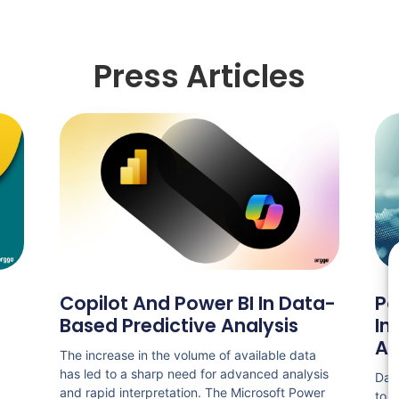
Press Articles
Copilot And Power BI In Data-
Po
Based Predictive Analysis
In
An
The increase in the volume of available data
has led to a sharp need for advanced analysis
Data
and rapid interpretation. The Microsoft Power
to a