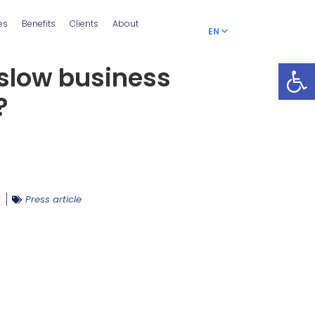
es
Benefits
Clients
About
EN
RO
Open
 slow business
?
3
Press article