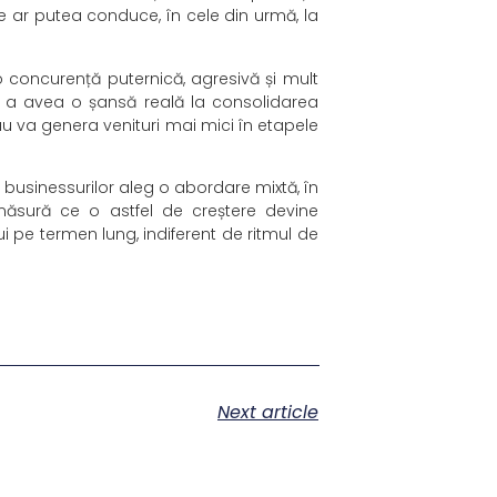
ce ar putea conduce, în cele din urmă, la
o concurență puternică, agresivă și mult
e a avea o șansă reală la consolidarea
 sau va genera venituri mai mici în etapele
 businessurilor aleg o abordare mixtă, în
 măsură ce o astfel de creștere devine
i pe termen lung, indiferent de ritmul de
Next article