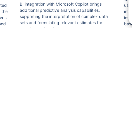
BI integration with Microsoft Copilot brings
ated
usin
additional predictive analysis capabilities,
o the
inte
supporting the interpretation of complex data
lves
insi
sets and formulating relevant estimates for
 and
base
planning and control.
role
dec
asso