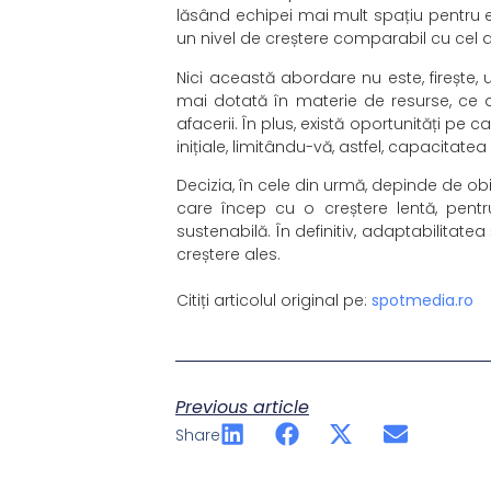
lăsând echipei mai mult spațiu pentru ex
un nivel de creștere comparabil cu cel a
Nici această abordare nu este, firește,
mai dotată în materie de resurse, ce 
afacerii. În plus, există oportunități pe 
inițiale, limitându-vă, astfel, capacitatea
Decizia, în cele din urmă, depinde de ob
care încep cu o creștere lentă, pentr
sustenabilă. În definitiv, adaptabilitat
creștere ales.
Citiți articolul original pe:
spotmedia.ro
Previous article
Share