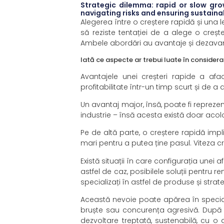
Strategic dilemma: rapid or slow grow
navigating risks and ensuring sustain
Alegerea între o creștere rapidă și una
să reziste tentației de a alege o creș
Ambele abordări au avantaje și dezavant
Iată ce aspecte ar trebui luate în considera
Avantajele unei creșteri rapide a afac
profitabilitate într-un timp scurt și de a 
Un avantaj major, însă, poate fi reprez
industrie – însă acesta există doar acol
Pe de altă parte, o creștere rapidă imp
mari pentru a putea ține pasul. Viteza c
Există situații în care configurația unei
astfel de caz, posibilele soluții pentru r
specializați în astfel de produse și stra
Această nevoie poate apărea în special 
bruște sau concurența agresivă. După r
dezvoltare treptată, sustenabilă, cu o 