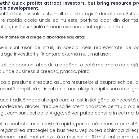
th? Quick profits attract investors, but bring resource pres
able development.
 lentă a businessului este mult mai strategică decât pare. Este
tere rapidă, acolo unde ea nu este potrivită, doar din dorin
aje, însă esențială rămâne evaluarea întregului context.
re înainte de a alege o abordare sau alta:
erii sunt ușor de intuit, în special cele reprezentate de p
atrage investitori și finanțare externă mult mai ușor.
entat de oportunitatea de a dobândi o cotă mai mare de piață, d
o unde businessul creează, practic, piața.
lică o presiune crescută asupra resurselor și asupra echipei, c
rescută amplifică și riscul de a face alegeri pripite sau de a 
 afaceri, adică modelul după care a fost inițial gândită, necesită
emodelarea afacerii trebuie să fie atent analizate, pentru a o ale
tegii, cum sunt cei de la Arggo, vă vor putea consilia în cel mai
în contextul unei creșteri rapide, pentru că aceasta prezintă
egândirea strategiei de business, veți putea schimba direcți
alocare mult mai chibzuită a resurselor. Ritmul lent permite