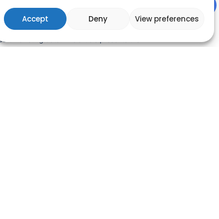
g Microsoft Power BI along with artificial
Accept
Deny
View preferences
lligence, organizations can gain relevant
ghts into performance and anticipate trends
d on existing data. The article presents the
 of these technologies in predictive analysis,
ision automation and the challenges
ciated with their use.