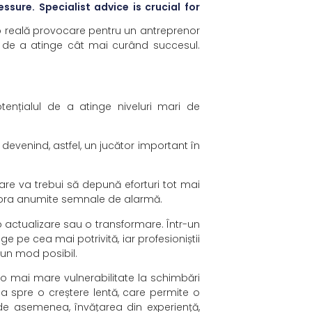
sure. Specialist advice is crucial for
 o reală provocare pentru un antreprenor
ța de a atinge cât mai curând succesul.
otențialul de a atinge niveluri mari de
evenind, astfel, un jucător important în
are va trebui să depună eforturi tot mai
ignora anumite semnale de alarmă.
 o actualizare sau o transformare. Într-un
ge pe cea mai potrivită, iar profesioniștii
 bun mod posibil.
 o mai mare vulnerabilitate la schimbări
a spre o creștere lentă, care permite o
, de asemenea, învățarea din experiență,