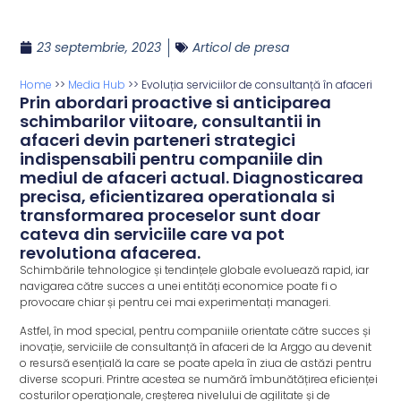
23 septembrie, 2023
Articol de presa
Home
>>
Media Hub
>>
Evoluția serviciilor de consultanță în afaceri
Prin abordari proactive si anticiparea
schimbarilor viitoare, consultantii in
afaceri devin parteneri strategici
indispensabili pentru companiile din
mediul de afaceri actual. Diagnosticarea
precisa, eficientizarea operationala si
transformarea proceselor sunt doar
cateva din serviciile care va pot
revolutiona afacerea.
Schimbările tehnologice și tendințele globale evoluează rapid, iar
navigarea către succes a unei entități economice poate fi o
provocare chiar și pentru cei mai experimentați manageri.
Astfel, în mod special, pentru companiile orientate către succes și
inovație, serviciile de consultanță în afaceri de la Arggo au devenit
o resursă esențială la care se poate apela în ziua de astăzi pentru
diverse scopuri. Printre acestea se numără îmbunătățirea eficienței
costurilor operaționale, creșterea nivelului de agilitate și de