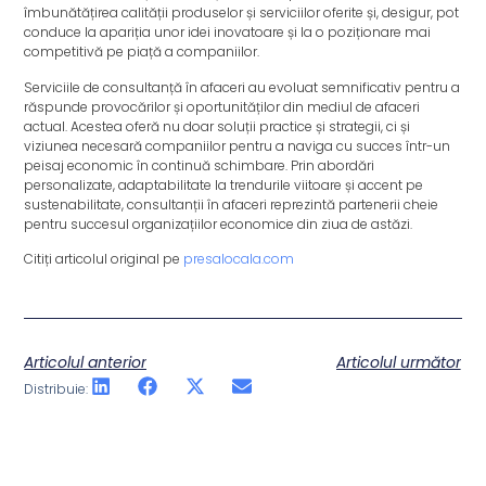
îmbunătățirea calității produselor și serviciilor oferite și, desigur, pot
conduce la apariția unor idei inovatoare și la o poziționare mai
competitivă pe piață a companiilor.
Serviciile de consultanță în afaceri au evoluat semnificativ pentru a
răspunde provocărilor și oportunităților din mediul de afaceri
actual. Acestea oferă nu doar soluții practice și strategii, ci și
viziunea necesară companiilor pentru a naviga cu succes într-un
peisaj economic în continuă schimbare. Prin abordări
personalizate, adaptabilitate la trendurile viitoare și accent pe
sustenabilitate, consultanții în afaceri reprezintă partenerii cheie
pentru succesul organizațiilor economice din ziua de astăzi.
Citiți articolul original pe
presalocala.com
Articolul anterior
Articolul următor
Distribuie: