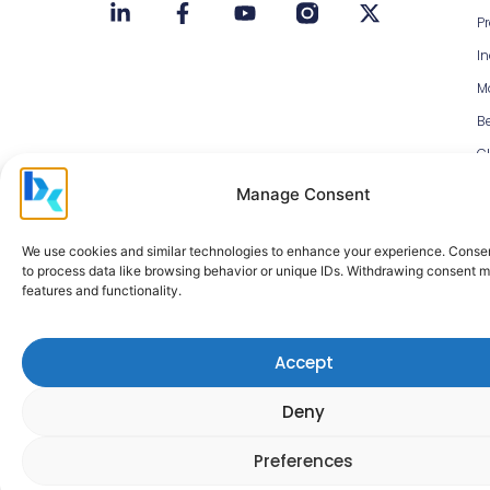
P
In
M
Be
Cl
D
Manage Consent
N
M
H
We use cookies and similar technologies to enhance your experience. Conse
to process data like browsing behavior or unique IDs. Withdrawing consent m
C
features and functionality.
a
Accept
Deny
Copyright © 2026 Arggo™. Toate drepturile rezervate.
Preferences