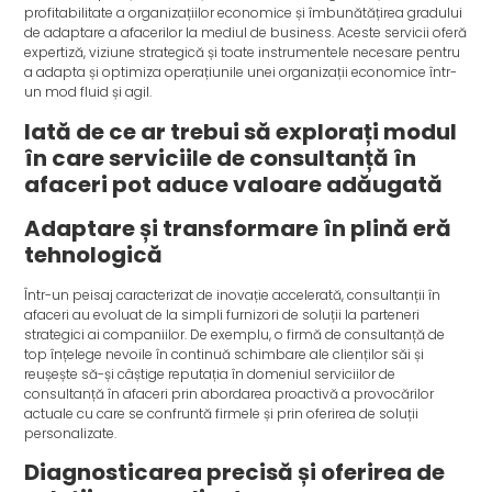
profitabilitate a organizațiilor economice și îmbunătățirea gradului
de adaptare a afacerilor la mediul de business. Aceste servicii oferă
expertiză, viziune strategică și toate instrumentele necesare pentru
a adapta și optimiza operațiunile unei organizații economice într-
un mod fluid și agil.
Iată de ce ar trebui să explorați modul
în care serviciile de consultanță în
afaceri pot aduce valoare adăugată
Adaptare și transformare în plină eră
tehnologică
Într-un peisaj caracterizat de inovație accelerată, consultanții în
afaceri au evoluat de la simpli furnizori de soluții la parteneri
strategici ai companiilor. De exemplu, o firmă de consultanță de
top înțelege nevoile în continuă schimbare ale clienților săi și
reușește să-și câștige reputația în domeniul serviciilor de
consultanță în afaceri prin abordarea proactivă a provocărilor
actuale cu care se confruntă firmele și prin oferirea de soluții
personalizate.
Diagnosticarea precisă și oferirea de