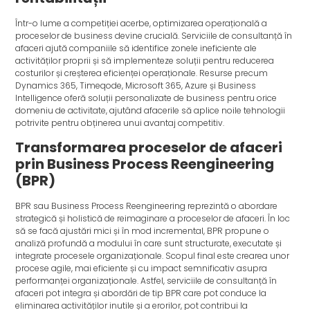
Într-o lume a competiției acerbe, optimizarea operațională a
proceselor de business devine crucială. Serviciile de consultanță în
afaceri ajută companiile să identifice zonele ineficiente ale
activităților proprii și să implementeze soluții pentru reducerea
costurilor și creșterea eficienței operaționale. Resurse precum
Dynamics 365, Timeqode, Microsoft 365, Azure și Business
Intelligence oferă soluții personalizate de business pentru orice
domeniu de activitate, ajutând afacerile să aplice noile tehnologii
potrivite pentru obținerea unui avantaj competitiv.
Transformarea proceselor de afaceri
prin Business Process Reengineering
(BPR)
BPR sau Business Process Reengineering reprezintă o abordare
strategică și holistică de reimaginare a proceselor de afaceri. În loc
să se facă ajustări mici și în mod incremental, BPR propune o
analiză profundă a modului în care sunt structurate, executate și
integrate procesele organizaționale. Scopul final este crearea unor
procese agile, mai eficiente și cu impact semnificativ asupra
performanței organizaționale. Astfel, serviciile de consultanță în
afaceri pot integra și abordări de tip BPR care pot conduce la
eliminarea activităților inutile și a erorilor, pot contribui la