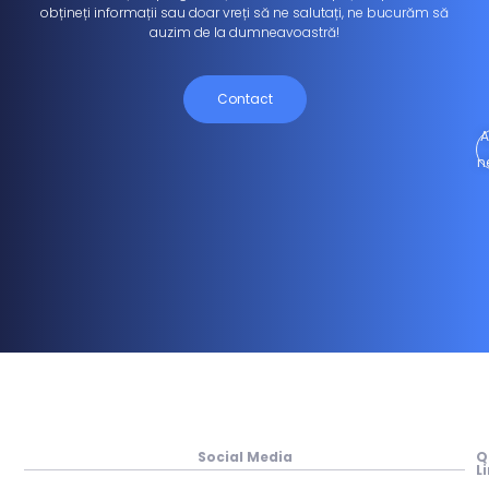
obțineți informații sau doar vreți să ne salutați, ne bucurăm să
auzim de la dumneavoastră!
Contact
A
n
Social Media
Q
L