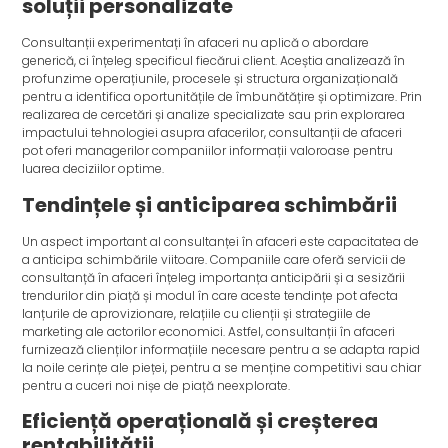
soluții personalizate
Consultanții experimentați în afaceri nu aplică o abordare
generică, ci înțeleg specificul fiecărui client. Aceștia analizează în
profunzime operațiunile, procesele și structura organizațională
pentru a identifica oportunitățile de îmbunătățire și optimizare. Prin
realizarea de cercetări și analize specializate sau prin explorarea
impactului tehnologiei asupra afacerilor, consultanții de afaceri
pot oferi managerilor companiilor informații valoroase pentru
luarea deciziilor optime.
Tendințele și anticiparea schimbării
Un aspect important al consultanței în afaceri este capacitatea de
a anticipa schimbările viitoare. Companiile care oferă servicii de
consultanță în afaceri înțeleg importanța anticipării și a sesizării
trendurilor din piață și modul în care aceste tendințe pot afecta
lanțurile de aprovizionare, relațiile cu clienții și strategiile de
marketing ale actorilor economici. Astfel, consultanții în afaceri
furnizează clienților informațiile necesare pentru a se adapta rapid
la noile cerințe ale pieței, pentru a se menține competitivi sau chiar
pentru a cuceri noi nișe de piață neexplorate.
Eficiență operațională și creșterea
rentabilității