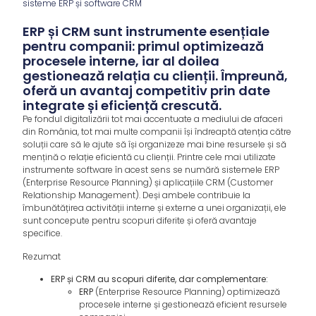
sisteme ERP și software CRM
ERP și CRM sunt instrumente esențiale
pentru companii: primul optimizează
procesele interne, iar al doilea
gestionează relația cu clienții. Împreună,
oferă un avantaj competitiv prin date
integrate și eficiență crescută.
Pe fondul digitalizării tot mai accentuate a mediului de afaceri
din România, tot mai multe companii își îndreaptă atenția către
soluții care să le ajute să își organizeze mai bine resursele și să
mențină o relație eficientă cu clienții. Printre cele mai utilizate
instrumente software în acest sens se numără sistemele ERP
(Enterprise Resource Planning) și aplicațiile CRM (Customer
Relationship Management). Deși ambele contribuie la
îmbunătățirea activității interne și externe a unei organizații, ele
sunt concepute pentru scopuri diferite și oferă avantaje
specifice.
Rezumat
ERP și CRM au scopuri diferite, dar complementare:
ERP
(Enterprise Resource Planning) optimizează
procesele interne și gestionează eficient resursele