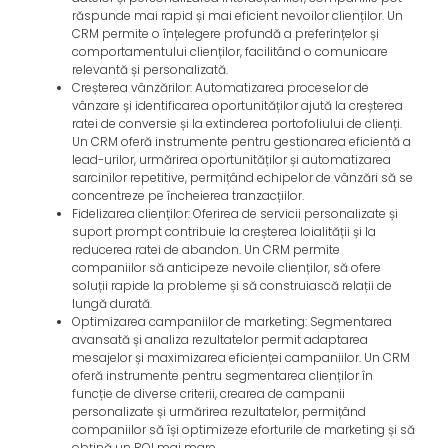
răspunde mai rapid și mai eficient nevoilor clienților. Un
CRM permite o înțelegere profundă a preferințelor și
comportamentului clienților, facilitând o comunicare
relevantă și personalizată.
Creșterea vânzărilor: Automatizarea proceselor de
vânzare și identificarea oportunităților ajută la creșterea
ratei de conversie și la extinderea portofoliului de clienți.
Un CRM oferă instrumente pentru gestionarea eficientă a
lead-urilor, urmărirea oportunităților și automatizarea
sarcinilor repetitive, permițând echipelor de vânzări să se
concentreze pe încheierea tranzacțiilor.
Fidelizarea clienților: Oferirea de servicii personalizate și
suport prompt contribuie la creșterea loialității și la
reducerea ratei de abandon. Un CRM permite
companiilor să anticipeze nevoile clienților, să ofere
soluții rapide la probleme și să construiască relații de
lungă durată.
Optimizarea campaniilor de marketing: Segmentarea
avansată și analiza rezultatelor permit adaptarea
mesajelor și maximizarea eficienței campaniilor. Un CRM
oferă instrumente pentru segmentarea clienților în
funcție de diverse criterii, crearea de campanii
personalizate și urmărirea rezultatelor, permițând
companiilor să își optimizeze eforturile de marketing și să
obțină un ROI mai mare.