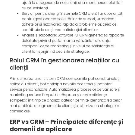
ajută la atragerea de noi clienți și la menținerea relațiilor
cu cei existenți.
Servicii pentru clienți: Sistemele CRM oferă funcționalități
pentru gestionarea solicitărilor de suport, urmărirea
tichetelor și rezolvarea rapidă a problemelor, ceea ce
contribuie la creșterea satisfacției clienților.
Analize și raportare: Software-ul CRM generează rapoarte
detaliate privind performanța vânzărilor, eficiența
campaniilor de marketing și nivelul de satisfacție al
clienților, sprijinind deciziile strategice.
Rolul CRM în gestionarea relațiilor cu
clienții
Prin utilizarea unui sistem CRM, companiile pot construi relații
solide cu clienții, pot anticipa nevoile acestora și pot oferi
servicii personalizate. Automatizarea proceselor de vânzare și
marketing reduce timpul de răspuns și crește eficiența
echipelor, în timp ce analiza datelor permite identificarea celor
mai profitabile segmente de clienți și optimizarea strategiilor
comerciale.
ERP vs CRM – Principalele diferențe și
domenii de aplicare