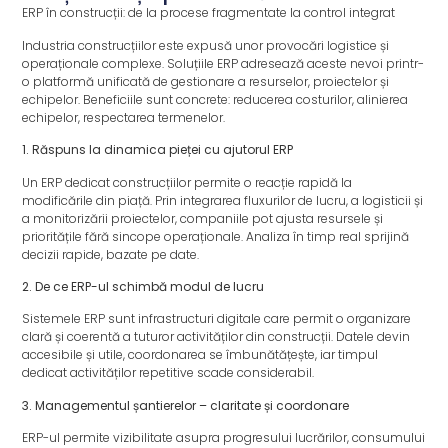
ERP în construcții: de la procese fragmentate la control integrat
Industria construcțiilor este expusă unor provocări logistice și
operaționale complexe. Soluțiile ERP adresează aceste nevoi printr-
o platformă unificată de gestionare a resurselor, proiectelor și
echipelor. Beneficiile sunt concrete: reducerea costurilor, alinierea
echipelor, respectarea termenelor.
1. Răspuns la dinamica pieței cu ajutorul ERP
Un ERP dedicat construcțiilor permite o reacție rapidă la
modificările din piață. Prin integrarea fluxurilor de lucru, a logisticii și
a monitorizării proiectelor, companiile pot ajusta resursele și
prioritățile fără sincope operaționale. Analiza în timp real sprijină
decizii rapide, bazate pe date.
2. De ce ERP-ul schimbă modul de lucru
Sistemele ERP sunt infrastructuri digitale care permit o organizare
clară și coerentă a tuturor activităților din construcții. Datele devin
accesibile și utile, coordonarea se îmbunătățește, iar timpul
dedicat activităților repetitive scade considerabil.
3. Managementul șantierelor – claritate și coordonare
ERP-ul permite vizibilitate asupra progresului lucrărilor, consumului