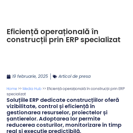
Eficiență operațională în
construcții prin ERP specializat
19 februarie, 2025
Articol de presa
Home
>>
Media Hub
>>
Eficiență operațională în construcții prin ERP
specializat
Soluțiile ERP dedicate construcțiilor oferă
vizibilitate, control și eficiență în
gestionarea resurselor, proiectelor și
șantierelor. Adoptarea lor permite
reducerea costurilor, monitorizare în timp
real și execuție predictibilă.