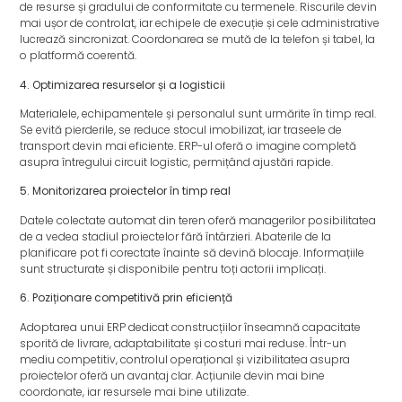
de resurse și gradului de conformitate cu termenele. Riscurile devin
mai ușor de controlat, iar echipele de execuție și cele administrative
lucrează sincronizat. Coordonarea se mută de la telefon și tabel, la
o platformă coerentă.
4. Optimizarea resurselor și a logisticii
Materialele, echipamentele și personalul sunt urmărite în timp real.
Se evită pierderile, se reduce stocul imobilizat, iar traseele de
transport devin mai eficiente. ERP-ul oferă o imagine completă
asupra întregului circuit logistic, permițând ajustări rapide.
5. Monitorizarea proiectelor în timp real
Datele colectate automat din teren oferă managerilor posibilitatea
de a vedea stadiul proiectelor fără întârzieri. Abaterile de la
planificare pot fi corectate înainte să devină blocaje. Informațiile
sunt structurate și disponibile pentru toți actorii implicați.
6. Poziționare competitivă prin eficiență
Adoptarea unui ERP dedicat construcțiilor înseamnă capacitate
sporită de livrare, adaptabilitate și costuri mai reduse. Într-un
mediu competitiv, controlul operațional și vizibilitatea asupra
proiectelor oferă un avantaj clar. Acțiunile devin mai bine
coordonate, iar resursele mai bine utilizate.