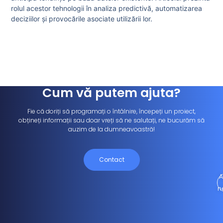
rolul acestor tehnologii în analiza predictivă, automatizarea
deciziilor și provocările asociate utilizării lor.
Cum vă putem ajuta?
Fie că doriți să programați o întâlnire, începeți un proiect,
obțineți informații sau doar vreți să ne salutați, ne bucurăm să
auzim de la dumneavoastră!
Contact
A
n