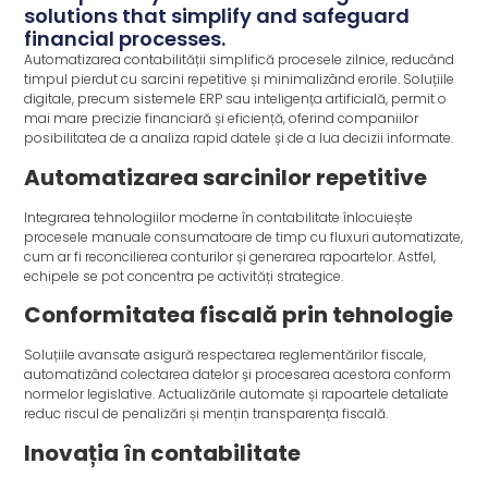
solutions that simplify and safeguard
financial processes.
Automatizarea contabilității simplifică procesele zilnice, reducând
timpul pierdut cu sarcini repetitive și minimalizând erorile. Soluțiile
digitale, precum sistemele ERP sau inteligența artificială, permit o
mai mare precizie financiară și eficiență, oferind companiilor
posibilitatea de a analiza rapid datele și de a lua decizii informate.
Automatizarea sarcinilor repetitive
Integrarea tehnologiilor moderne în contabilitate înlocuiește
procesele manuale consumatoare de timp cu fluxuri automatizate,
cum ar fi reconcilierea conturilor și generarea rapoartelor. Astfel,
echipele se pot concentra pe activități strategice.
Conformitatea fiscală prin tehnologie
Soluțiile avansate asigură respectarea reglementărilor fiscale,
automatizând colectarea datelor și procesarea acestora conform
normelor legislative. Actualizările automate și rapoartele detaliate
reduc riscul de penalizări și mențin transparența fiscală.
Inovația în contabilitate