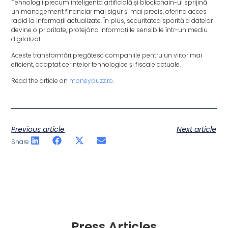
Tehnologii precum inteligența artificială și blockchain-ul sprijină
un management financiar mai sigur și mai precis, oferind acces
rapid la informații actualizate. În plus, securitatea sporită a datelor
devine o prioritate, protejând informațiile sensibile într-un mediu
digitalizat.
Aceste transformări pregătesc companiile pentru un viitor mai
eficient, adaptat cerințelor tehnologice și fiscale actuale.
Read the article on
moneybuzz.ro
.
Previous article
Next article
Share
Press Articles