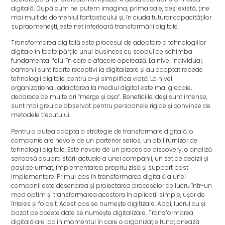
digitală. După cum ne putem imagina, prima cale, deși există, ține
mai mult de domeniul fantasticului și, în ciuda tuturor capacităților
supraomenești, este net inferioară transformării digitale.
Transformarea digitală este procesul de adoptare a tehnologiilor
digitale în toate părțile unui business cu scopul de schimba
fundamental felul în care o afacere operează. La nivel individual,
oamenii sunt foarte receptivi la digitalizare și au adoptat repede
tehnologii digitale pentru a-și simplifica viață. La nivel
organizațional, adaptarea la mediul digital este mai greoaie,
deoarece de multe ori “merge și așa”. Beneficiile, deși sunt imense,
sunt mai greu de observat pentru persoanele rigide și convinse de
metodele trecutului.
Pentru a putea adopta o strategie de transformare digitală, o
companie are nevoie de un partener serios, un abil furnizor de
tehnologii digitale. Este nevoie de un proces de discovery, o analiză
serioasă asupra stării actuale a unei companii, un set de decizii și
pași de urmat, implementarea propriu zisă și support post
implementare. Primul pas în transformarea digitală a unei
companii este desenarea și proiectarea proceselor de lucru într-un
mod optim și transformarea acestora în aplicații simple, ușor de
înțeles și folosit. Acest pas se numește digitizare. Apoi, lucrul cu și
bazat pe aceste date se numește digitalizare. Transformarea
digitală are loc în momentul în care o organizație funcționează