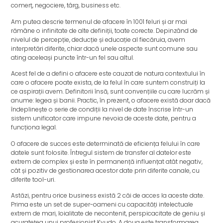
comerț, negociere, târg, business etc.
Am putea descrie termenul de afacere în 1001 feluri și ar mai
rămâne o infinitate de alte definiții, toate corecte. Depinzând de
nivelul de percepție, deducție și educație al fiecăruia, avem
interpretări diferite, chiar dacă unele aspecte sunt comune sau
ating aceleași puncte într-un fel sau altul.
Acest fel de a defini o afacere este cauzat de natura contextului în
care o afacere poate exista, de la felul în care suntem construiți la
ce aspirații avem. Definitorii însă, sunt convențiile cu care lucrăm și
anume: legea și banii. Practic, în prezent, o afacere există doar dacă
îndeplinește o serie de condiții la nivel de date înscrise într-un
sistem unificator care impune nevoia de aceste date, pentru a
funcționa legal.
O afacere de succes este determinată de eficiența felului în care
datele sunt folosite. Întregul sistem de transfer al datelor este
extrem de complex și este în permanență influențat atât negativ,
cât și pozitiv de gestionarea acestor date prin diferite canale, cu
diferite tool-uri.
Astăzi, pentru orice business există 2 căi de acces la aceste date.
Prima este un set de super-oameni cu capacități intelectuale
extrem de mari, loialitate de necontenit, perspicacitate de geniu și
acuratețea unui profesionist Kyudo. A doua este transformarea