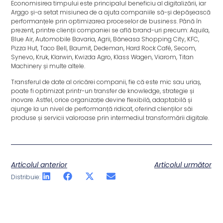
Economisirea timpului este principalul beneficiu al digitalizării, iar
Arggo și-a setat misiunea de a ajuta companiile să-și depășească
performanțele prin optimizarea proceselor de business. Până în
prezent, printre clienții companiei se află brand-uri precum: Aquila,
Blue Air, Automobile Bavaria, Agrii, Băneasa Shopping City, KFC,
Pizza Hut, Taco Bell, Baumit, Dedeman, Hard Rock Café, Secom,
Synevo, Kruk, Klarwin, Kwizda Agro, Klass Wagen, Viarom, Titan
Machinery și multe altele.
Transferul de date al oricărei companii, fie că este mic sau uriaș,
poate fi optimizat printr-un transfer de knowledge, strategie și
inovare. Astfel, orice organizație devine flexibilă, adaptabilă și
ajunge la un nivel de performanță ridicat, oferind clienților săi
produse și servicii valoroase prin intermediul transformării digitale.
Articolul anterior
Articolul următor
Distribuie: