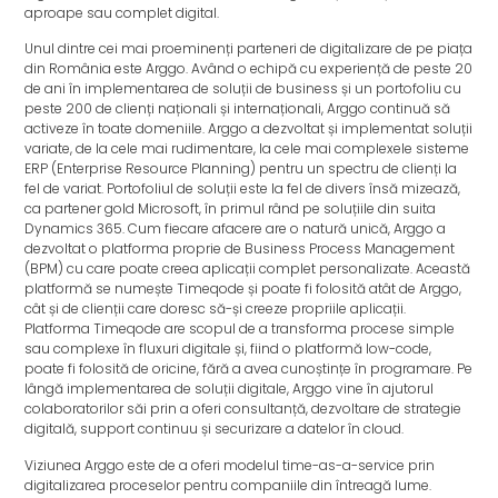
aproape sau complet digital.
Unul dintre cei mai proeminenți parteneri de digitalizare de pe piața
din România este Arggo. Având o echipă cu experiență de peste 20
de ani în implementarea de soluții de business și un portofoliu cu
peste 200 de clienți naționali și internaționali, Arggo continuă să
activeze în toate domeniile. Arggo a dezvoltat și implementat soluții
variate, de la cele mai rudimentare, la cele mai complexele sisteme
ERP (Enterprise Resource Planning) pentru un spectru de clienți la
fel de variat. Portofoliul de soluții este la fel de divers însă mizează,
ca partener gold Microsoft, în primul rând pe soluțiile din suita
Dynamics 365. Cum fiecare afacere are o natură unică, Arggo a
dezvoltat o platforma proprie de Business Process Management
(BPM) cu care poate creea aplicații complet personalizate. Această
platformă se numește Timeqode și poate fi folosită atât de Arggo,
cât și de clienții care doresc să-și creeze propriile aplicații.
Platforma Timeqode are scopul de a transforma procese simple
sau complexe în fluxuri digitale și, fiind o platformă low-code,
poate fi folosită de oricine, fără a avea cunoștințe în programare. Pe
lângă implementarea de soluții digitale, Arggo vine în ajutorul
colaboratorilor săi prin a oferi consultanță, dezvoltare de strategie
digitală, support continuu și securizare a datelor în cloud.
Viziunea Arggo este de a oferi modelul time-as-a-service prin
digitalizarea proceselor pentru companiile din întreagă lume.