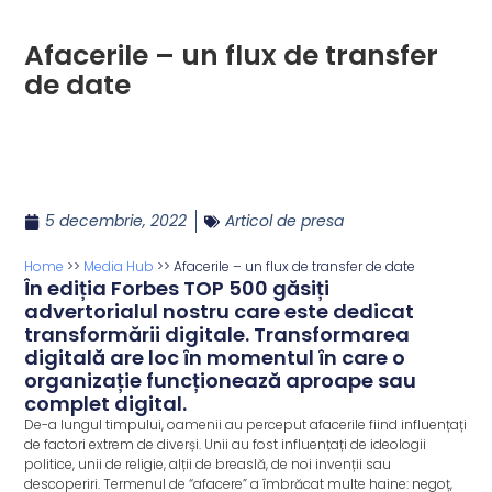
Afacerile – un flux de transfer
de date
5 decembrie, 2022
Articol de presa
Home
>>
Media Hub
>>
Afacerile – un flux de transfer de date
În ediția Forbes TOP 500 găsiți
advertorialul nostru care este dedicat
transformării digitale. Transformarea
digitală are loc în momentul în care o
organizație funcționează aproape sau
complet digital.
De-a lungul timpului, oamenii au perceput afacerile fiind influențați
de factori extrem de diverși. Unii au fost influențați de ideologii
politice, unii de religie, alții de breaslă, de noi invenții sau
descoperiri. Termenul de “afacere” a îmbrăcat multe haine: negoț,