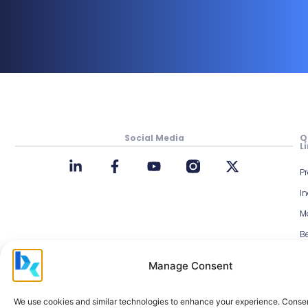
Social Media
Q
L
P
In
M
Be
Cl
Manage Consent
D
N
We use cookies and similar technologies to enhance your experience. Conse
M