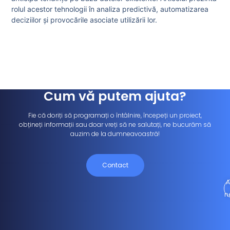
rolul acestor tehnologii în analiza predictivă, automatizarea
deciziilor și provocările asociate utilizării lor.
Cum vă putem ajuta?
Fie că doriți să programați o întâlnire, începeți un proiect,
obțineți informații sau doar vreți să ne salutați, ne bucurăm să
auzim de la dumneavoastră!
Contact
A
n