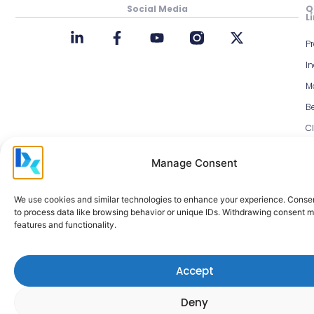
Social Media
Q
L
P
In
M
Be
Cl
D
N
Manage Consent
M
H
We use cookies and similar technologies to enhance your experience. Conse
C
to process data like browsing behavior or unique IDs. Withdrawing consent m
features and functionality.
a
Accept
Deny