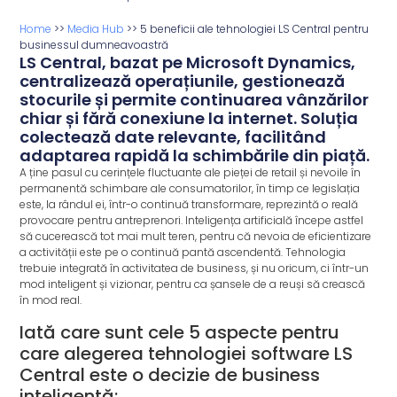
Home
>>
Media Hub
>>
5 beneficii ale tehnologiei LS Central pentru
businessul dumneavoastră
LS Central, bazat pe Microsoft Dynamics,
centralizează operațiunile, gestionează
stocurile și permite continuarea vânzărilor
chiar și fără conexiune la internet. Soluția
colectează date relevante, facilitând
adaptarea rapidă la schimbările din piață.
A ține pasul cu cerințele fluctuante ale pieței de retail și nevoile în
permanentă schimbare ale consumatorilor, în timp ce legislația
este, la rândul ei, într-o continuă transformare, reprezintă o reală
provocare pentru antreprenori. Inteligența artificială începe astfel
să cucerească tot mai mult teren, pentru că nevoia de eficientizare
a activității este pe o continuă pantă ascendentă. Tehnologia
trebuie integrată în activitatea de business, și nu oricum, ci într-un
mod inteligent și vizionar, pentru ca șansele de a reuși să crească
în mod real.
Iată care sunt cele 5 aspecte pentru
care alegerea tehnologiei software LS
Central este o decizie de business
inteligentă: