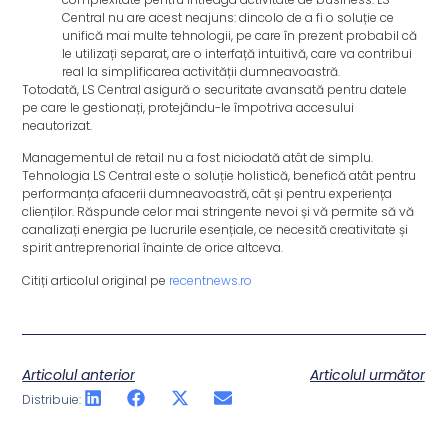
Central nu are acest neajuns: dincolo de a fi o soluție ce
unifică mai multe tehnologii, pe care în prezent probabil că
le utilizați separat, are o interfață intuitivă, care va contribui
real la simplificarea activității dumneavoastră.
Totodată, LS Central asigură o securitate avansată pentru datele
pe care le gestionați, protejându-le împotriva accesului
neautorizat.
Managementul de retail nu a fost niciodată atât de simplu.
Tehnologia LS Central este o soluție holistică, benefică atât pentru
performanța afacerii dumneavoastră, cât și pentru experiența
clienților. Răspunde celor mai stringente nevoi și vă permite să vă
canalizați energia pe lucrurile esențiale, ce necesită creativitate și
spirit antreprenorial înainte de orice altceva.
Citiți articolul original pe
recentnews.ro
Articolul anterior
Articolul următor
Distribuie: