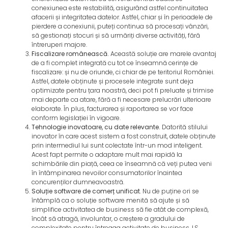
conexiunea este restabilită, asigurând astfel continuitatea
afacerii și integritatea datelor. Astfel, chiar și în perioadele de
pierdere a conexiunii, puteți continua să procesați vânzări,
să gestionați stocuri și să urmăriți diverse activități, fără
întreruperi majore.
Fiscalizare românească.
Această soluție are marele avantaj
de a fi complet integrată cu tot ce înseamnă cerințe de
fiscalizare: și nu de oriunde, ci chiar de pe teritoriul României.
Astfel, datele obținute și procesele integrate sunt deja
optimizate pentru țara noastră, deci pot fi preluate și trimise
mai departe ca atare, fără a fi necesare prelucrări ulterioare
elaborate. În plus, facturarea și raportarea se vor face
conform legislației în vigoare.
Tehnologie inovatoare, cu date relevante.
Datorită stilului
inovator în care acest sistem a fost construit, datele obținute
prin intermediul lui sunt colectate într-un mod inteligent.
Acest fapt permite o adaptare mult mai rapidă la
schimbările din piață, ceea ce înseamnă că veți putea veni
în întâmpinarea nevoilor consumatorilor înaintea
concurenților dumneavoastră.
Soluție software de comerț unificat
. Nu de puține ori se
întâmplă ca o soluție software menită să ajute și să
simplifice activitatea de business să fie atât de complexă,
încât să atragă, involuntar, o creștere a gradului de
complexitate pentru întreaga activitate de business. LS