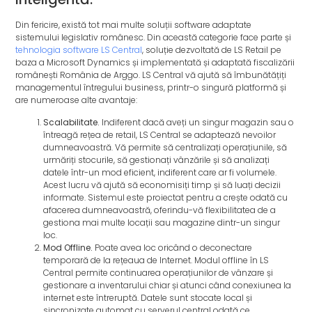
Din fericire, există tot mai multe soluții software adaptate
sistemului legislativ românesc. Din această categorie face parte și
tehnologia software LS Central
, soluție dezvoltată de LS Retail pe
baza a Microsoft Dynamics și implementată și adaptată fiscalizării
românești România de Arggo. LS Central vă ajută să îmbunătățiți
managementul întregului business, printr-o singură platformă și
are numeroase alte avantaje:
Scalabilitate.
Indiferent dacă aveți un singur magazin sau o
întreagă rețea de retail, LS Central se adaptează nevoilor
dumneavoastră. Vă permite să centralizați operațiunile, să
urmăriți stocurile, să gestionați vânzările și să analizați
datele într-un mod eficient, indiferent care ar fi volumele.
Acest lucru vă ajută să economisiți timp și să luați decizii
informate. Sistemul este proiectat pentru a crește odată cu
afacerea dumneavoastră, oferindu-vă flexibilitatea de a
gestiona mai multe locații sau magazine dintr-un singur
loc.
Mod Offline.
Poate avea loc oricând o deconectare
temporară de la rețeaua de Internet. Modul offline în LS
Central permite continuarea operațiunilor de vânzare și
gestionare a inventarului chiar și atunci când conexiunea la
internet este întreruptă. Datele sunt stocate local și
sincronizate automat cu serverul central odată ce