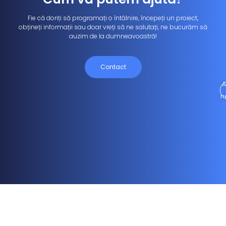
Fie că doriți să programați o întâlnire, începeți un proiect,
obțineți informații sau doar vreți să ne salutați, ne bucurăm să
auzim de la dumneavoastră!
Contact
A
n